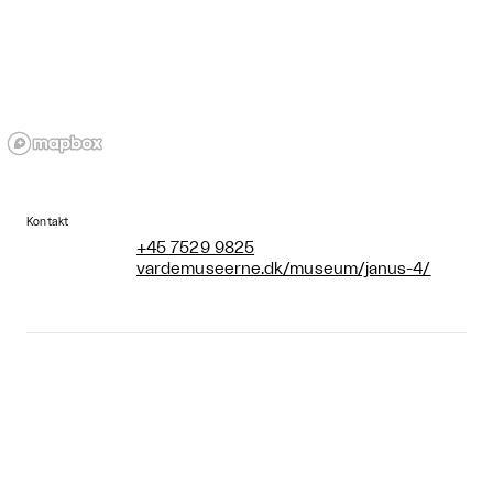
Kontakt
+45 7529 9825
vardemuseerne.dk/museum/janus-4/
Åbningstider
Mandag: Lukket
Tirsdag: Lukket
Onsdag: Lukket
Torsdag: 10:00 - 16:00