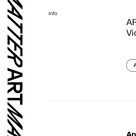
info
AR
Vi
An