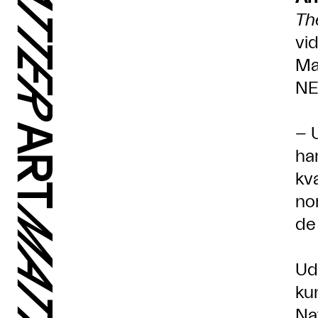
Th
vi
Ma
NE
– 
ha
kv
no
de
Ud
ku
Na