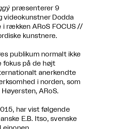
ggý
præsenterer 9
og videokunstner Dodda
de i rækken ARoS FOCUS //
rdiske kunstnere.
res publikum normalt ikke
e fokus på de højt
internationalt anerkendte
ærksomhed i norden, som
d Høyersten, ARoS.
2015, har vist følgende
anske E.B. Itso, svenske
 Leinonen,