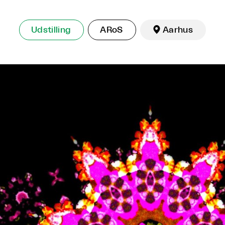
Udstilling
ARoS

Aarhus