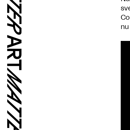
sv
Co
nu