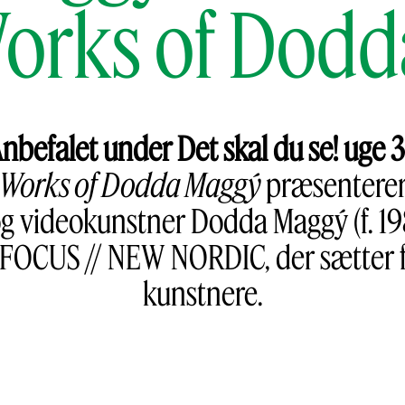
orks of Dod
nbefalet under Det skal du se! uge 
 Works of Dodda Maggý
præsenterer
g videokunstner Dodda Maggý (f. 1981
 FOCUS // NEW NORDIC, der sætter f
kunstnere.