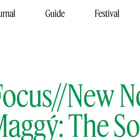
urnal
Guide
Festival
ocus//New N
aggý: The S