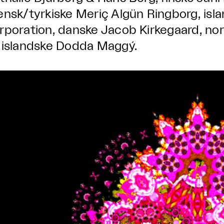
ensk/tyrkiske Meriç Algün Ringborg, isl
rporation, danske Jacob Kirkegaard, nor
 islandske Dodda Maggý.