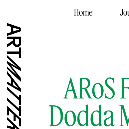
Home
Jo
ARoS F
Dodda M