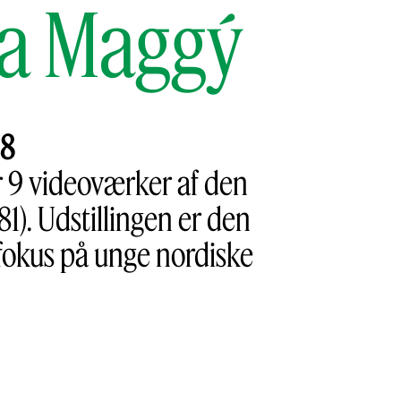
da Maggý
38
 9 videoværker af den
). Udstillingen er den
okus på unge nordiske