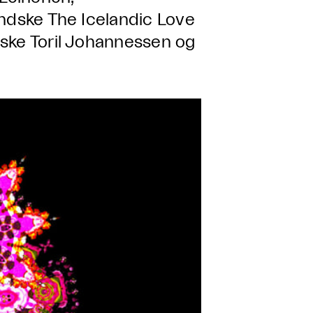
andske The Icelandic Love
ske Toril Johannessen og