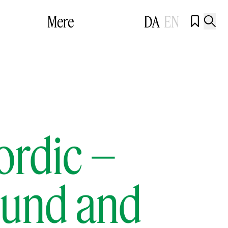
Mere
DA
EN


ordic –
ound and