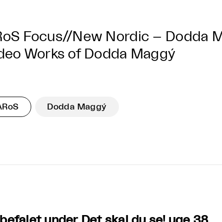
oS Focus//New Nordic – Dodda M
deo Works of Dodda Maggý
ARoS
Dodda Maggý
befalet under Det skal du se! uge 38