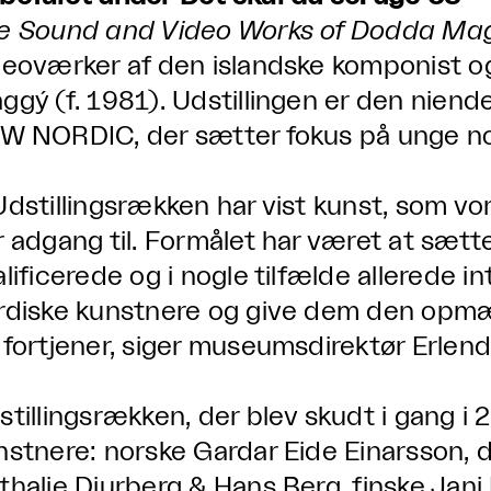
e Sound and Video Works of Dodda Ma
deoværker af den islandske komponist 
ggý (f. 1981). Udstillingen er den nien
W NORDIC, der sætter fokus på unge no
Udstillingsrækken har vist kunst, som vo
r adgang til. Formålet har været at sætt
alificerede og i nogle tilfælde allerede 
rdiske kunstnere og give dem den opm
 fortjener, siger museumsdirektør Erlen
stillingsrækken, der blev skudt i gang i 
nstnere: norske Gardar Eide Einarsson, d
thalie Djurberg & Hans Berg, finske Jani