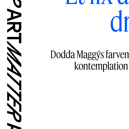
d
Dodda Maggýs farvemæ
kontemplation 