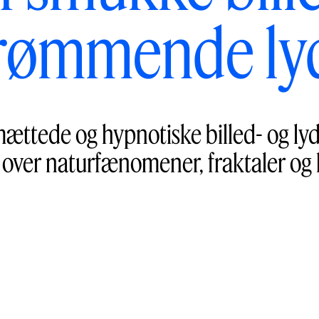
rømmende ly
ttede og hypnotiske billed- og lyd
over naturfænomener, fraktaler og h