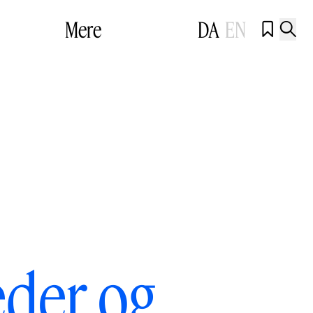
Mere
DA
EN


eder og