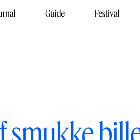
urnal
Guide
Festival
 af smukke bill