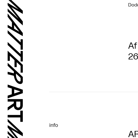
Dod
Af
26
info
AR