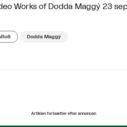
deo Works of Dodda Maggý
23 sep
ARoS
Dodda Maggý
Artiklen fortsætter efter annoncen