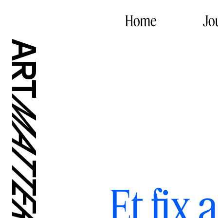
Home
Jo
Et fix