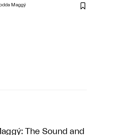

Dodda Maggý
aggý: The Sound and