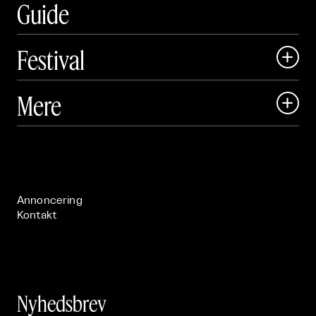
Guide
Festival

Art Matter Local

Mere

Art Matter Festival

Om

Live

Publikationer

Annoncering
Kontakt
Nyhedsbrev