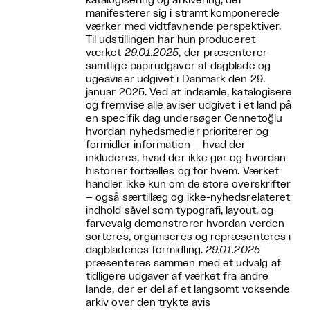
katalogisering og arkivering, der
manifesterer sig i stramt komponerede
værker med vidtfavnende perspektiver.
Til udstillingen har hun produceret
værket
29.01.2025
, der præsenterer
samtlige papirudgaver af dagblade og
ugeaviser udgivet i Danmark den 29.
januar 2025. Ved at indsamle, katalogisere
og fremvise alle aviser udgivet i et land på
en specifik dag undersøger Cennetoğlu
hvordan nyhedsmedier prioriterer og
formidler information – hvad der
inkluderes, hvad der ikke gør og hvordan
historier fortælles og for hvem. Værket
handler ikke kun om de store overskrifter
– også særtillæg og ikke-nyhedsrelateret
indhold såvel som typografi, layout, og
farvevalg demonstrerer hvordan verden
sorteres, organiseres og repræsenteres i
dagbladenes formidling.
29.01.2025
præsenteres sammen med et udvalg af
tidligere udgaver af værket fra andre
lande, der er del af et langsomt voksende
arkiv over den trykte avis