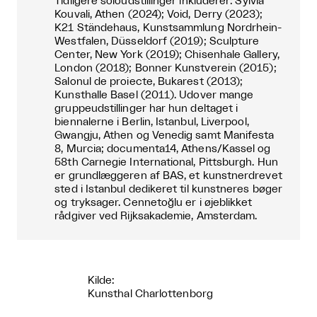
Tidligere soloudstillinger inkluderer: Sylvia
Kouvali, Athen (2024); Void, Derry (2023);
K21 Ständehaus, Kunstsammlung Nordrhein-
Westfalen, Düsseldorf (2019); Sculpture
Center, New York (2019); Chisenhale Gallery,
London (2018); Bonner Kunstverein (2015);
Salonul de proiecte, Bukarest (2013);
Kunsthalle Basel (2011). Udover mange
gruppeudstillinger har hun deltaget i
biennalerne i Berlin, Istanbul, Liverpool,
Gwangju, Athen og Venedig samt Manifesta
8, Murcia; documenta14, Athens/Kassel og
58th Carnegie International, Pittsburgh. Hun
er grundlæggeren af BAS, et kunstnerdrevet
sted i Istanbul dedikeret til kunstneres bøger
og tryksager. Cennetoğlu er i øjeblikket
rådgiver ved Rijksakademie, Amsterdam.
Kilde:
Kunsthal Charlottenborg