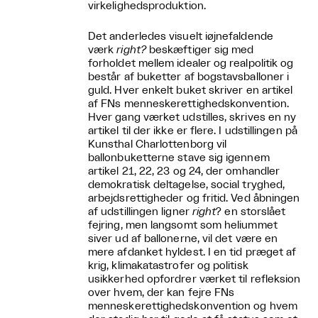
virkelighedsproduktion.
Det anderledes visuelt iøjnefaldende
værk
right?
beskæftiger sig med
forholdet mellem idealer og realpolitik og
består af buketter af bogstavsballoner i
guld. Hver enkelt buket skriver en artikel
af FNs menneskerettighedskonvention.
Hver gang værket udstilles, skrives en ny
artikel til der ikke er flere. I udstillingen på
Kunsthal Charlottenborg vil
ballonbuketterne stave sig igennem
artikel 21, 22, 23 og 24, der omhandler
demokratisk deltagelse, social tryghed,
arbejdsrettigheder og fritid. Ved åbningen
af udstillingen ligner
right
? en storslået
fejring, men langsomt som heliummet
siver ud af ballonerne, vil det være en
mere afdanket hyldest. I en tid præget af
krig, klimakatastrofer og politisk
usikkerhed opfordrer værket til refleksion
over hvem, der kan fejre FNs
menneskerettighedskonvention og hvem