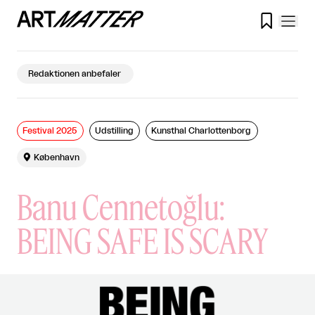

Redaktionen anbefaler
Festival 2025
Udstilling
Kunsthal Charlottenborg

København
Banu Cennetoğlu:
BEING SAFE IS SCARY