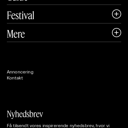
Festival

Art Matter Local

Mere

Art Matter Festival

Om

Live

Publikationer

Annoncering
Kontakt
Nyhedsbrev
Få tilsendt vores inspirerende nyhedsbrev, hvor vi