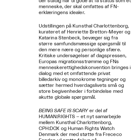
der stadig har til gode at få status som et
menneske, der skal omfattes af FN-
erklæringens idealer.
Udstillingen på Kunsthal Charlottenborg,
kurateret af Henriette Bretton-Meyer og
Katarina Stenbeck, bevæger sig fra
større samfundsmæssige spørgsmål til
den mere nære og personlige sfære.
Kritiske undersøgelser af dagspressen,
Europas migrationsstrømme og FNs
menneskerettighedskonvention bringes i
dialog med et omfattende privat
billedarkiv og monokrome tegninger og
sætter hermed hverdagslivets små og
store begivenheder i forbindelse med
akutte globale spørgsmål.
BEING SAFE IS SCARY
er del af
HUMAN:RIGHTS – et nyt samarbejde
mellem Kunsthal Charlottenborg,
CPH:DOX og Human Rights Watch
Denmark der med støtte fra Frececo