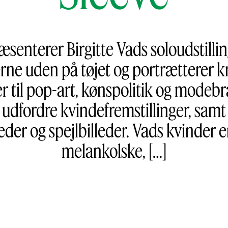
senterer Birgitte Vads soloudstilli
erne uden på tøjet og portrætterer 
r til pop-art, kønspolitik og mode
 udfordre kvindefremstillinger, samt 
leder og spejlbilleder. Vads kvinder 
melankolske, […]