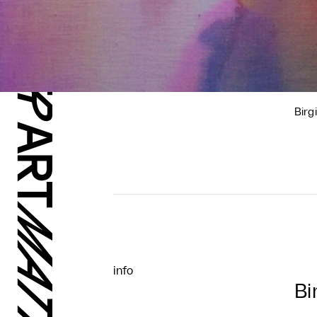
Birg
info
Bi