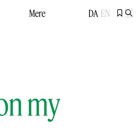
Mere
DA
EN


 on my