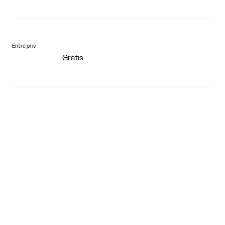
Entre pris
Gratis
Tilgængelighed
Niveaufri adgang - ja
Handicaptoilet - nej
Gratis for ledsager - ja
Repræsenterede kunstnere