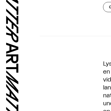
Ly
en 
vi
la
na
un