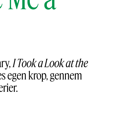
ary,
I Took a Look at the
res egen krop, gennem
rier.