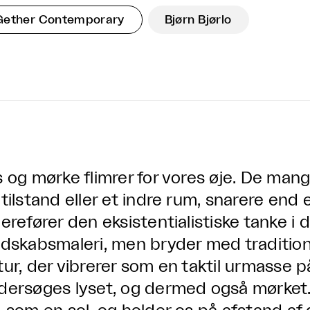
Gether Contemporary
Bjørn Bjørlo
s og mørke flimrer for vores øje. De mang
tilstand eller et indre rum, snarere end e
derefører den eksistentialistiske tanke i 
ndskabsmaleri, men bryder med traditio
tur, der vibrerer som en taktil urmasse 
dersøges lyset, og dermed også mørket. 