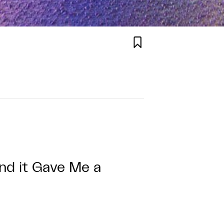

 and it Gave Me a