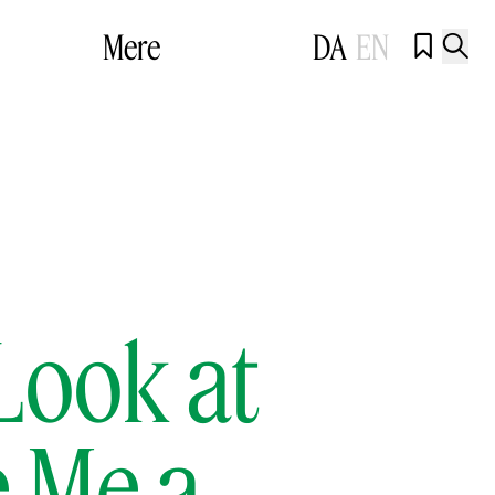
Mere
DA
EN


 Look at
e Me a