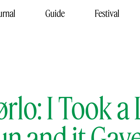
urnal
Guide
Festival
ørlo: I Took a
un and it Gav