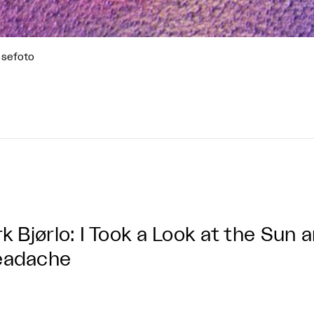
ssefoto
rk Bjørlo: I Took a Look at the Sun
eadache