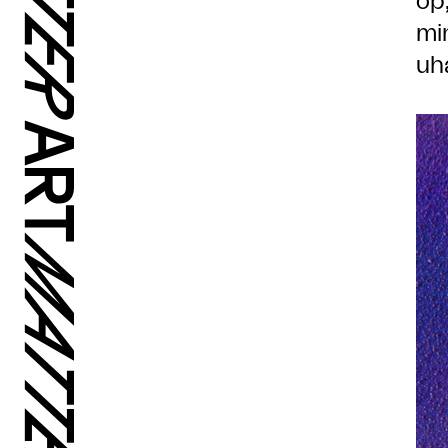
op
mi
uh