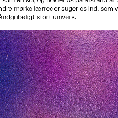
, som en sol, og holder os på afstand af
ndre mørke lærreder suger os ind, som var
åndgribeligt stort univers.