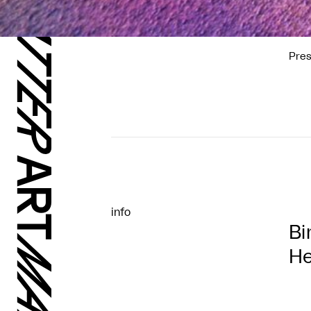
Pre
info
Bi
H