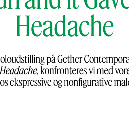
Headache
soloudstilling på Gether Contempor
a Headache
, konfronteres vi med vo
los ekspressive og nonfigurative male