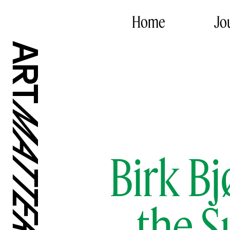
Home
Jo
Birk Bj
the S