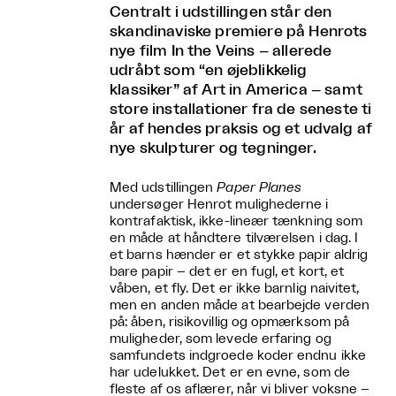
Centralt i udstillingen står den
skandinaviske premiere på Henrots
nye film In the Veins – allerede
udråbt som “en øjeblikkelig
klassiker” af Art in America – samt
store installationer fra de seneste ti
år af hendes praksis og et udvalg af
nye skulpturer og tegninger.
Med udstillingen
Paper Planes
undersøger Henrot mulighederne i
kontrafaktisk, ikke-lineær tænkning som
en måde at håndtere tilværelsen i dag. I
et barns hænder er et stykke papir aldrig
bare papir – det er en fugl, et kort, et
våben, et fly. Det er ikke barnlig naivitet,
men en anden måde at bearbejde verden
på: åben, risikovillig og opmærksom på
muligheder, som levede erfaring og
samfundets indgroede koder endnu ikke
har udelukket. Det er en evne, som de
fleste af os aflærer, når vi bliver voksne –