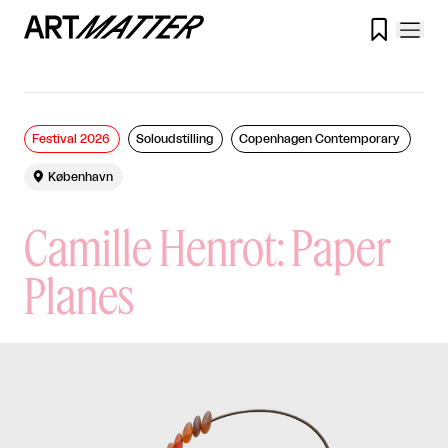

Festival 2026
Soloudstilling
Copenhagen Contemporary

København
Camille Henrot: Paper
Planes