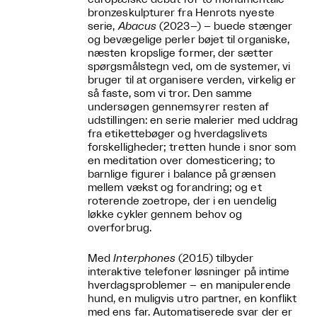
bronzeskulpturer fra Henrots nyeste
serie,
Abacus
(2023–) – buede stænger
og bevægelige perler bøjet til organiske,
næsten kropslige former, der sætter
spørgsmålstegn ved, om de systemer, vi
bruger til at organisere verden, virkelig er
så faste, som vi tror. Den samme
undersøgen gennemsyrer resten af
udstillingen: en serie malerier med uddrag
fra etikettebøger og hverdagslivets
forskelligheder; tretten hunde i snor som
en meditation over domesticering; to
barnlige figurer i balance på grænsen
mellem vækst og forandring; og et
roterende zoetrope, der i en uendelig
løkke cykler gennem behov og
overforbrug.
Med
Interphones
(2015) tilbyder
interaktive telefoner løsninger på intime
hverdagsproblemer – en manipulerende
hund, en muligvis utro partner, en konflikt
med ens far. Automatiserede svar der er