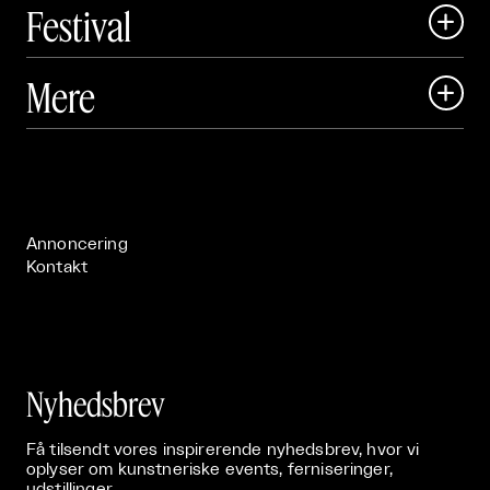
Festival

Art Matter Local

Mere

Art Matter Festival

Om

Live

Publikationer

Annoncering
Kontakt
Nyhedsbrev
Få tilsendt vores inspirerende nyhedsbrev, hvor vi
oplyser om kunstneriske events, ferniseringer,
udstillinger.