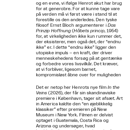
og en evne, vi ifølge Henrot akut har brug
for at generobre. For at kunne tage vare
på verden må vi først være i stand til at
forestille os den anderledes. Den tyske
filosof Ernst Bloch argumenterer i
Das
Prinzip Hoffnung
(
Håbets princip
, 1954)
for, at virkeligheden ikke kun rummer det,
der eksisterer, men også det, der “endnu
ikke” er. I dette “endnu ikke” ligger den
utopiske impuls – en kraft, der driver
menneskehedens forsøg på at gentænke
og forbedre vores livsvilkår. Det kræver,
at vi forbliver, ligesom barnet,
kompromisløst åbne over for muligheden
Det er netop her Henrots nye film
In the
Veins
(2026), der får sin skandinaviske
premiere i København, tager sit afsæt. Art
in America kaldte den “en øjeblikkelig
klassiker” efter premieren på New
Museum i New York. Filmen er delvist
optaget i Guatemala, Costa Rica og
Arizona og undersøger, hvad