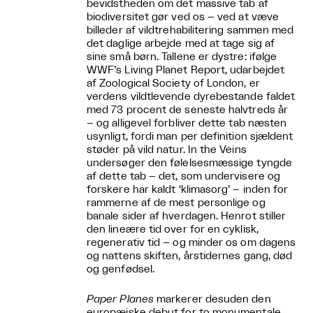
bevidstheden om det massive tab af
biodiversitet gør ved os – ved at væve
billeder af vildtrehabilitering sammen med
det daglige arbejde med at tage sig af
sine små børn. Tallene er dystre: ifølge
WWF’s Living Planet Report, udarbejdet
af Zoological Society of London, er
verdens vildtlevende dyrebestande faldet
med 73 procent de seneste halvtreds år
– og alligevel forbliver dette tab næsten
usynligt, fordi man per definition sjældent
støder på vild natur. In the Veins
undersøger den følelsesmæssige tyngde
af dette tab – det, som undervisere og
forskere har kaldt ‘klimasorg’ – inden for
rammerne af de mest personlige og
banale sider af hverdagen. Henrot stiller
den lineære tid over for en cyklisk,
regenerativ tid – og minder os om dagens
og nattens skiften, årstidernes gang, død
og genfødsel.
Paper Planes
markerer desuden den
europæiske debut for to monumentale