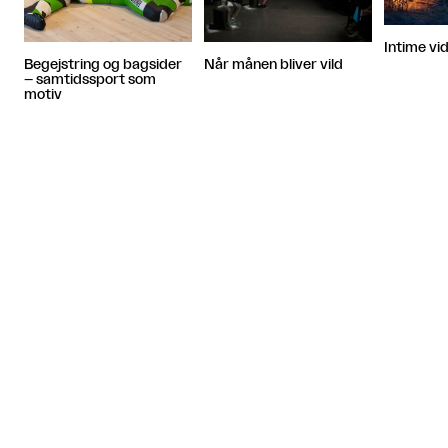
Intime vid
Når månen bliver vild
Begejstring og bagsider
– samtidssport som
motiv
Artiklen fortsætter efter annoncen