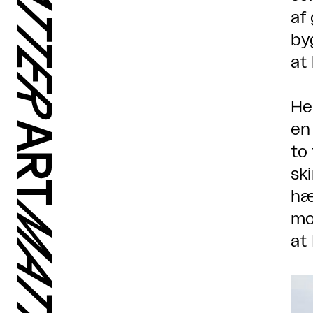
af
by
at
He
en
to
sk
hæ
mon
at