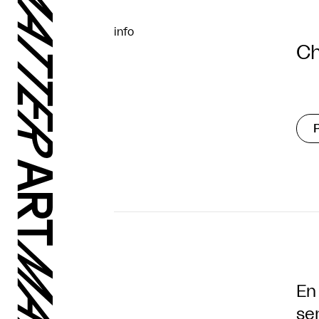
info
Ch
En
se