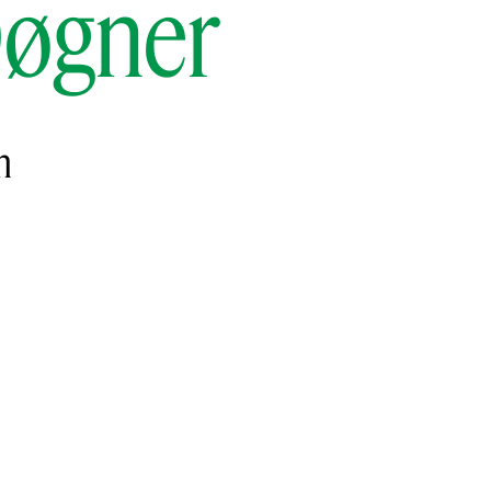
Døgner
n