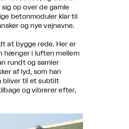
 sig op over de gamle
ge betonmoduler klar til
nnsker og nye vejnavne.
t at bygge rede. Her er
om hænger i luften mellem
an rundt og samler
kker af lyd, som han
iver til et subtilt
tilbage og vibrerer efter,