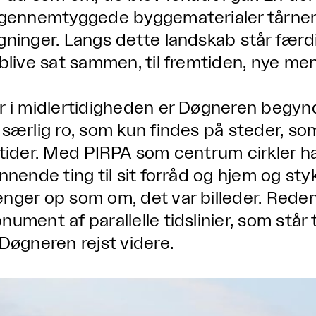
 gennemtyggede byggematerialer tårner
gninger. Langs dette landskab står færdi
 blive sat sammen, til fremtiden, nye me
r i midlertidigheden er Døgneren begynd
 særlig ro, som kun findes på steder, s
 tider. Med PIRPA som centrum cirkler h
innende ting til sit forråd og hjem og sty
nger op som om, det var billeder. Reden bl
ument af parallelle tidslinier, som står 
 Døgneren rejst videre.