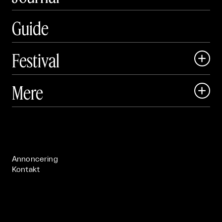
Guide
Festival

Art Matter Local

Mere

Art Matter Festival

Om

Live

Publikationer

Annoncering
Kontakt