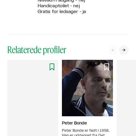
Niveaufri adgang - nej
Handicaptoilet - nej
Gratis for ledsager - ja
Relaterede profiler




Peter Bonde
Peter Bonde er født i 1958.
Han er uddannet fra Det