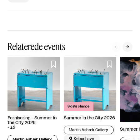
Relaterede events




Sidste chance
Fernisering - Summer in
Summer in the City 2026
the City 2026
-
16
Summer i
Martin Asbæk Gallery

København
Martin Asbæk Gallery