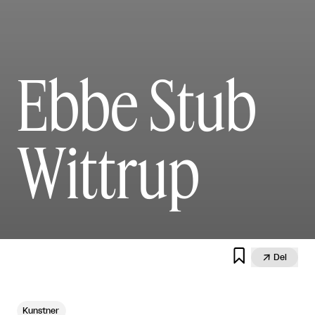
Ebbe Stub
Wittrup


Del
Kunstner