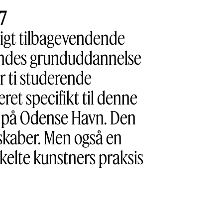
7
ligt tilbagevendende
rendes grunduddannelse
er ti studerende
et specifikt til denne
LYS på Odense Havn. Den
nskaber. Men også en
nkelte kunstners praksis