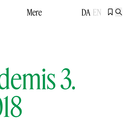
Mere
DA
EN


demis 3.
018