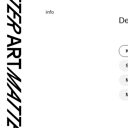
info
De