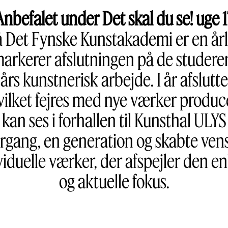
Anbefalet under Det skal du se! uge 1
på Det Fynske Kunstakademi er en år
 markerer afslutningen på de stude
rs kunstnerisk arbejde. I år afslutt
lket fejres med nye værker producer
n kan ses i forhallen til Kunsthal U
 årgang, en generation og skabte ve
viduelle værker, der afspejler den e
og aktuelle fokus.