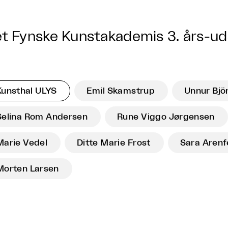
t Fynske Kunstakademis 3. års-uds
Kunsthal ULYS
Emil Skamstrup
Unnur Bjö
Selina Rom Andersen
Rune Viggo Jørgensen
Marie Vedel
Ditte Marie Frost
Sara Arenf
Morten Larsen