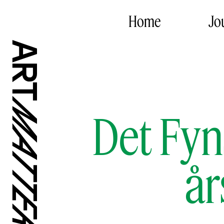
Home
Jo
Det Fyn
år