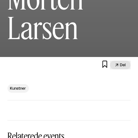
Larsen


Del
Kunstner
Relaterede events