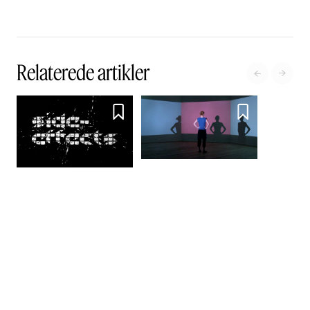
Relaterede artikler




Afgangsudstilling 2007 i
Århus Kunstbygning
Virkelige bivirkninger og
andre aktiviteter