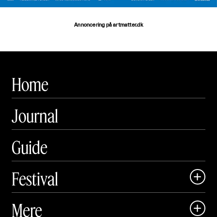
Annoncering på artmatter.dk
Home
Journal
Guide
Festival

Art Matter Local

Mere

Art Matter Festival
