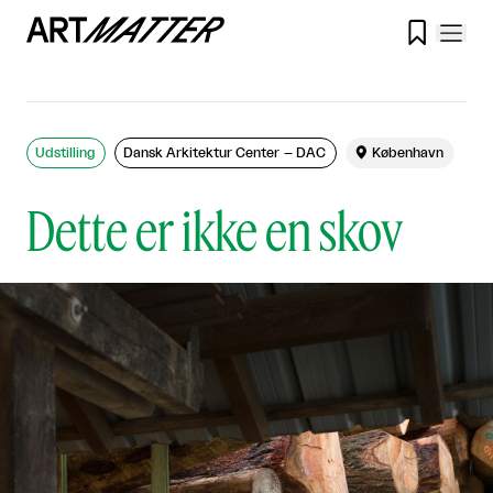

Udstilling
Dansk Arkitektur Center – DAC

København
Dette er ikke en skov