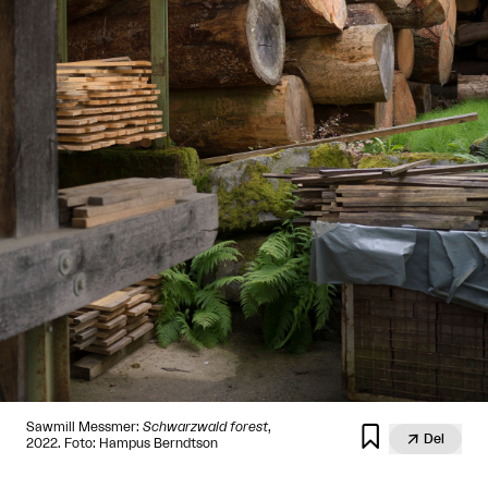
Sawmill Messmer:
Schwarzwald forest
,


Del
2022. Foto: Hampus Berndtson