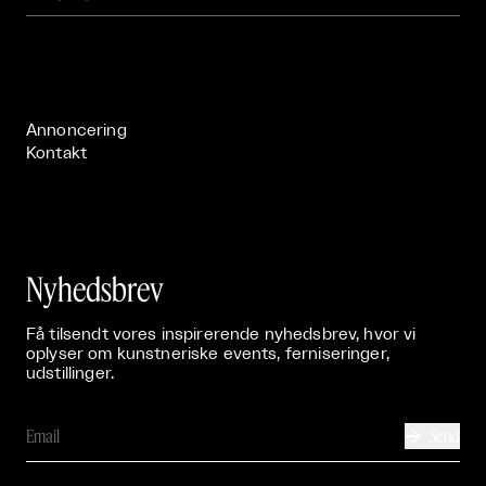
Om

Live

Publikationer

Annoncering
Kontakt
Nyhedsbrev
Få tilsendt vores inspirerende nyhedsbrev, hvor vi
oplyser om kunstneriske events, ferniseringer,
udstillinger.
Send
