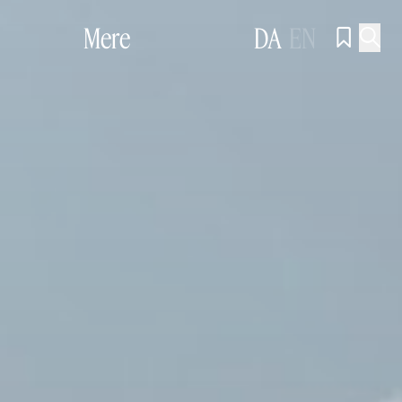
Mere
DA
EN

