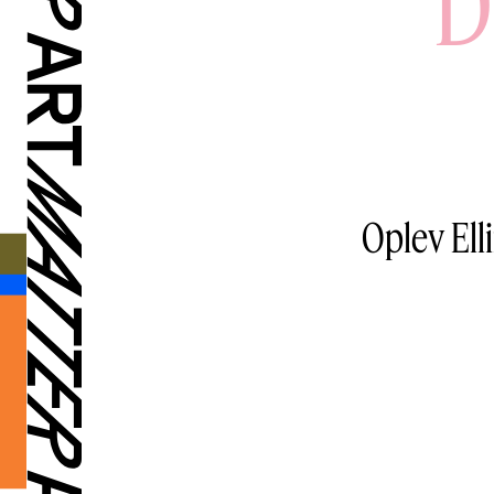
D
Oplev Ell