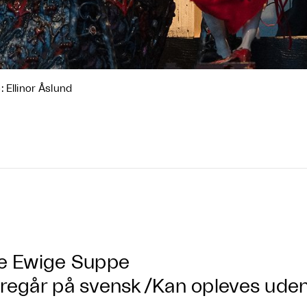
: Ellinor Åslund
e Ewige Suppe
regår på svensk
/
Kan opleves ude