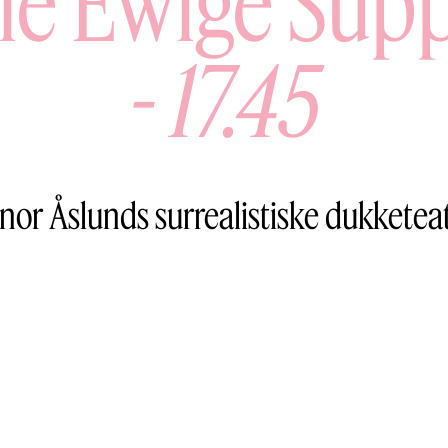
ie Ewige Sup
-
17.45
inor Åslunds surrealistiske dukketea