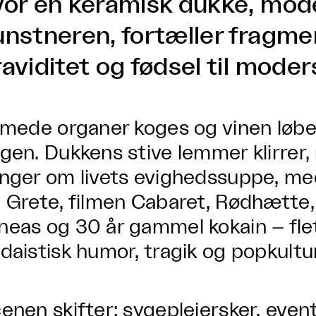
vor en keramisk dukke, mode
nstneren, fortæller fragment
aviditet og fødsel til moder
imede organer koges og vinen løb
gen. Dukkens stive lemmer klirrer
nger om livets evighedssuppe, med
 Grete, filmen Cabaret, Rødhætte,
eas og 30 år gammel kokain – f
daistisk humor, tragik og popkultu
enen skifter: sygeplejersker, event