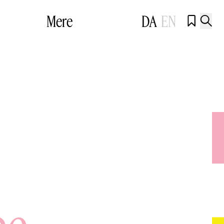
Mere
DA
EN

