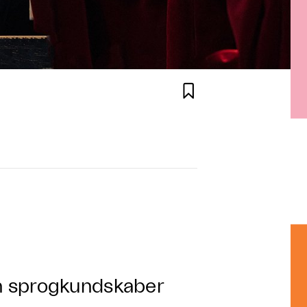

n sprogkundskaber