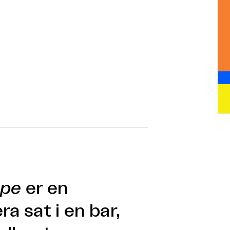
ppe
er en
a sat i en bar,