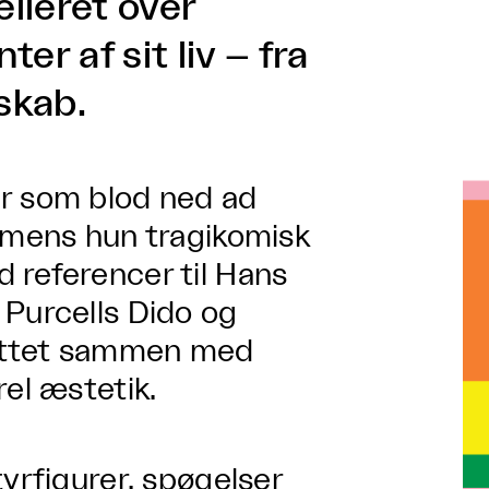
lleret over
er af sit liv – fra
skab.
er som blod ned ad
, mens hun tragikomisk
 referencer til Hans
 Purcells Dido og
lettet sammen med
rel æstetik.
yrfigurer, spøgelser