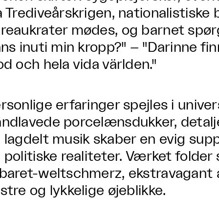
a Trediveårskrigen, nationalistisk
reaukrater mødes, og barnet spø
nns inuti min kropp?" – "Darinne fi
od och hela vida världen."
rsonlige erfaringer spejles i univer
ndlavede porcelænsdukker, detalj
 lagdelt musik skaber en evig su
 politiske realiteter. Værket folder 
baret-weltschmerz, ekstravagant 
stre og lykkelige øjeblikke.