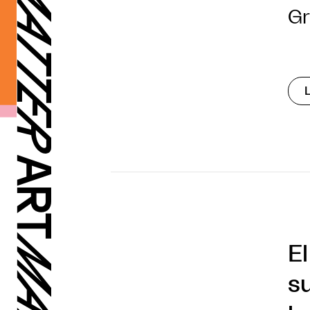
Gr
E
su