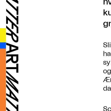
h
ku
gr
Sl
ha
sy
og
Æn
da
Sc