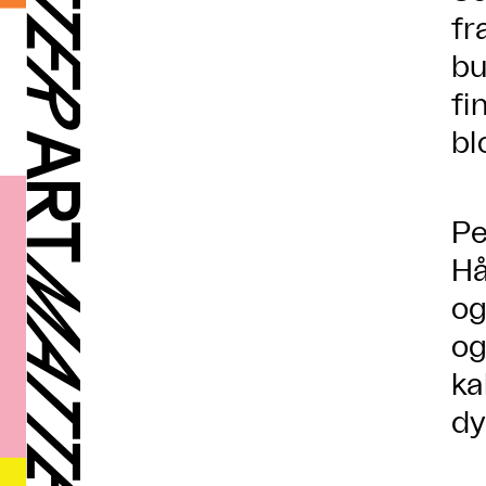
fr
bu
fi
bl
Pe
Hå
og
og
ka
dy