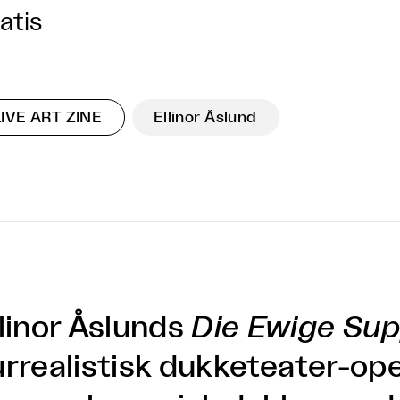
atis
LIVE ART ZINE
Ellinor Åslund
llinor Åslunds
Die Ewige Su
rrealistisk dukketeater-oper