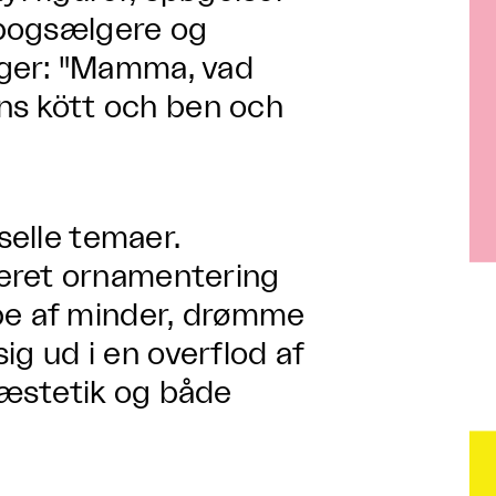
e bogsælgere og
rger: "Mamma, vad
nns kött och ben och
selle temaer.
eret ornamentering
ppe af minder, drømme
sig ud i en overflod af
æstetik og både