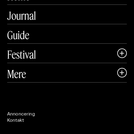
Journal
Guide
Festival

Art Matter Local

Mere

Art Matter Festival

Om

Live

Publikationer

Annoncering
Kontakt