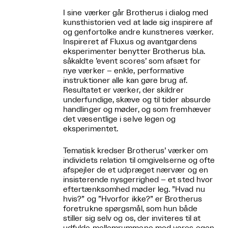
I sine værker går Brotherus i dialog med
kunsthistorien ved at lade sig inspirere af
og genfortolke andre kunstneres værker.
Inspireret af Fluxus og avantgardens
eksperimenter benytter Brotherus bl.a.
såkaldte ’event scores’ som afsæt for
nye værker – enkle, performative
instruktioner alle kan gøre brug af.
Resultatet er værker, der skildrer
underfundige, skæve og til tider absurde
handlinger og møder, og som fremhæver
det væsentlige i selve legen og
eksperimentet.
Tematisk kredser Brotherus’ værker om
individets relation til omgivelserne og ofte
afspejler de et udpræget nærvær og en
insisterende nysgerrighed – et sted hvor
eftertænksomhed møder leg. ”Hvad nu
hvis?” og ”Hvorfor ikke?” er Brotherus
foretrukne spørgsmål, som hun både
stiller sig selv og os, der inviteres til at