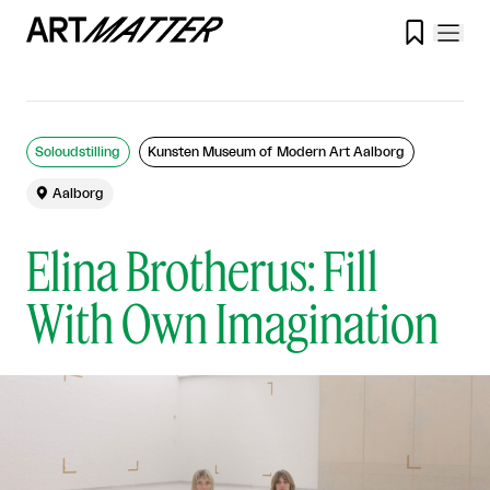

Soloudstilling
Kunsten Museum of Modern Art Aalborg

Aalborg
Elina Brotherus: Fill
With Own Imagination