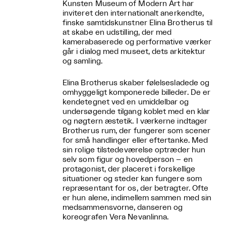
Kunsten Museum of Modern Art har
inviteret den internationalt anerkendte,
finske samtidskunstner Elina Brotherus til
at skabe en udstilling, der med
kamerabaserede og performative værker
går i dialog med museet, dets arkitektur
og samling.
Elina Brotherus skaber følelsesladede og
omhyggeligt komponerede billeder. De er
kendetegnet ved en umiddelbar og
undersøgende tilgang koblet med en klar
og nøgtern æstetik. I værkerne indtager
Brotherus rum, der fungerer som scener
for små handlinger eller eftertanke. Med
sin rolige tilstedeværelse optræder hun
selv som figur og hovedperson – en
protagonist, der placeret i forskellige
situationer og steder kan fungere som
repræsentant for os, der betragter. Ofte
er hun alene, indimellem sammen med sin
medsammensvorne, danseren og
koreografen Vera Nevanlinna.