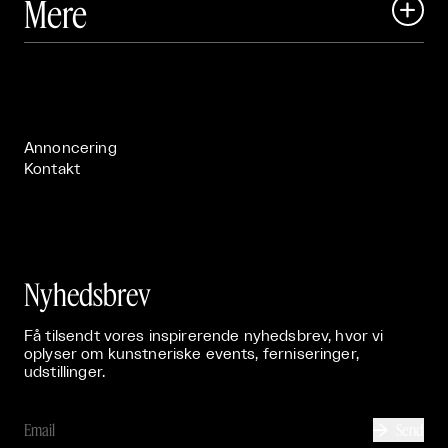
Mere

Art Matter Festival

Om

Live

Publikationer

Annoncering
Kontakt
Nyhedsbrev
Få tilsendt vores inspirerende nyhedsbrev, hvor vi
oplyser om kunstneriske events, ferniseringer,
udstillinger.
Send
