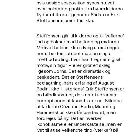
hvis udsigelsesposition synes hævet
over polemik og politik, fra hvem kilderne
flyder ufiltreret igennem. Sådan er Erik
Steffensens emeritus ikke.
Steffensen går til kilderne og til ’vaflerne’,
ind og bokser med heltene og myterne.
Motivet holdes ikke i dydig armslængde,
her arbejdes i stedet med en slags
’method acting’, hvor han tilegner sig sit
motiv, sin figur – eller gror et skæg
ligesom Jorns. Det er dramatisk og
beskedent. Det er Steffensens
betragtning, hans erfaring af August
Rodin, ikke ’Historiens’. Erik Steffensen er
en billedkunstner, der æstetiserer sin
perceptionen af kunsthistorien. Således
at kilderne Cézanne, Rodin, Manet og
Hammershøi ikke står uantastet, men
fordrejes på ny. Det er hverken
ikonoklasme eller underkastelse, men en
lyst til at se velkendte ting (værker) på