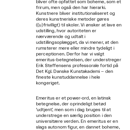
bliver ofte opfattet som boheme, som et
frirum, men også den har hierarki.
Kunstnere bliver institutionaliseret og
deres kunstneriske metoder gøres
((u)frivilligt) til skoler. Vi ønsker at lave en
udstilling, hvor autoriteten er
nærværende og udtalt i
udstillingsoplægget, da vi mener, at den
rumsterer mere eller mindre tydeligt i
perceptionen. Derfor har vi valgt
emeritus-betegnelsen, der understreger
Erik Steffensens professorale fortid på
Det Kgl. Danske Kunstakademi – den
fineste kunstuddannelse i hele
kongeriget.
Emeritus er et power-ord, en latinsk
betegnelse, der oprindeligt betød
’udtjent’, men som i dag bruges til at
understrege en særlig position i den
universitære verden. En emeritus er en
slags autonom figur, en dannet boheme,