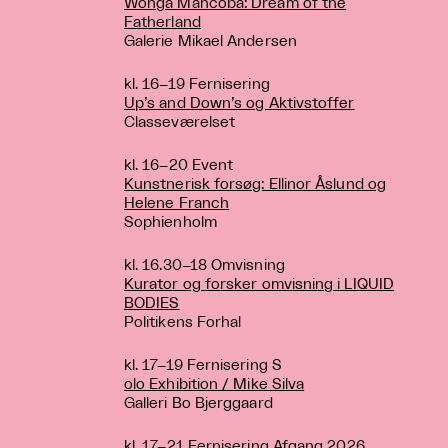
Wonga Mancoba: Dream of the
Fatherland
Galerie Mikael Andersen
kl. 16−19 Fernisering
Up’s and Down’s og Aktivstoffer
Classeværelset
kl. 16−20 Event
Kunstnerisk forsøg: Ellinor Åslund og
Helene Franch
Sophienholm
kl. 16.30−18 Omvisning
Kurator og forsker omvisning i LIQUID
BODIES
Politikens Forhal
kl. 17−19 Fernisering S
olo Exhibition / Mike Silva
Galleri Bo Bjerggaard
kl. 17−21 Fernisering
Afgang 2026