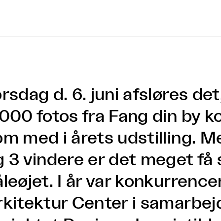
rsdag d. 6. juni afsløres det
.000 fotos fra Fang din by 
om med i årets udstilling. M
g 3 vindere er det meget f
åleøjet. I år var konkurrenc
rkitektur Center i samarbe