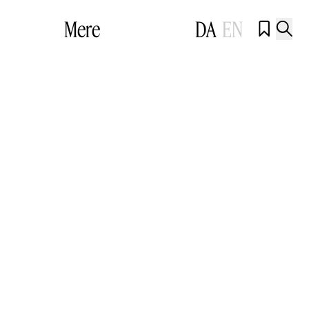
Mere
DA
EN

