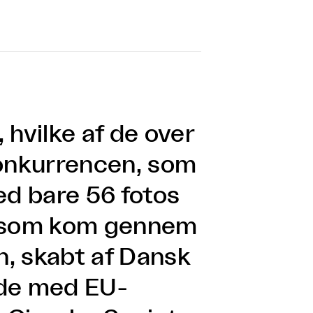
, hvilke af de over
konkurrencen, som
ed bare 56 fotos
å som kom gennem
en, skabt af Dansk
jde med EU-