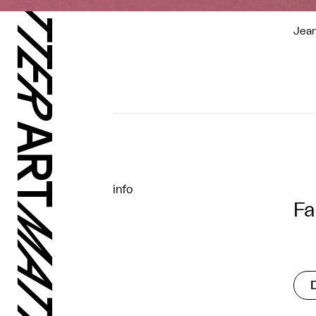
Jea
info
Fa