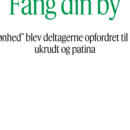
Fang din by
hed” blev deltagerne opfordret til 
ukrudt og patina