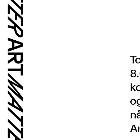
To
8
k
o
n
A