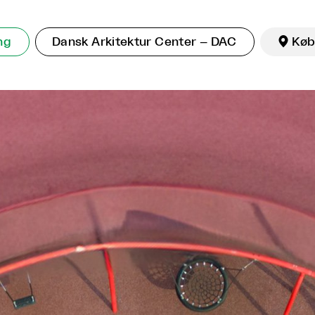
ng
Dansk Arkitektur Center – DAC

Køb