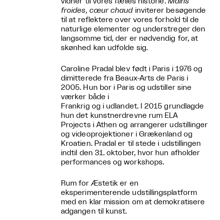
vidner til vores fælles historie.
Mains
froides, cœur chaud
inviterer besøgende
til at reflektere over vores forhold til de
naturlige elementer og understreger den
langsomme tid, der er nødvendig for, at
skønhed kan udfolde sig.
Caroline Pradal blev født i Paris i 1976 og
dimitterede fra Beaux-Arts de Paris i
2005. Hun bor i Paris og udstiller sine
værker både i
Frankrig og i udlandet. I 2015 grundlagde
hun det kunstnerdrevne rum ELA
Projects i Athen og arrangerer udstillinger
og videoprojektioner i Grækenland og
Kroatien. Pradal er til stede i udstillingen
indtil den 31. oktober, hvor hun afholder
performances og workshops.
Rum for Æstetik er en
eksperimenterende udstillingsplatform
med en klar mission om at demokratisere
adgangen til kunst.