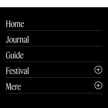
Home
Journal
Guide
Festival

Art Matter Local

Mere

Art Matter Festival

Om

Live
