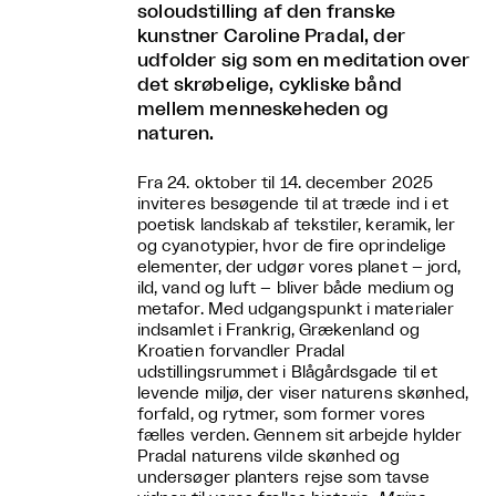
soloudstilling af den franske
kunstner Caroline Pradal, der
udfolder sig som en meditation over
det skrøbelige, cykliske bånd
mellem menneskeheden og
naturen.
Fra 24. oktober til 14. december 2025
inviteres besøgende til at træde ind i et
poetisk landskab af tekstiler, keramik, ler
og cyanotypier, hvor de fire oprindelige
elementer, der udgør vores planet – jord,
ild, vand og luft – bliver både medium og
metafor. Med udgangspunkt i materialer
indsamlet i Frankrig, Grækenland og
Kroatien forvandler Pradal
udstillingsrummet i Blågårdsgade til et
levende miljø, der viser naturens skønhed,
forfald, og rytmer, som former vores
fælles verden. Gennem sit arbejde hylder
Pradal naturens vilde skønhed og
undersøger planters rejse som tavse