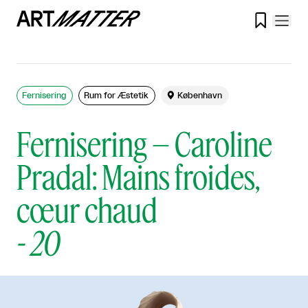

Fernisering
Rum for Æstetik

København
Fernisering – Caroline
Pradal: Mains froides,
cœur chaud
-
20