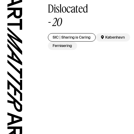
Dislocated
-
20
SIC│Sharing is Caring

København
Fernisering