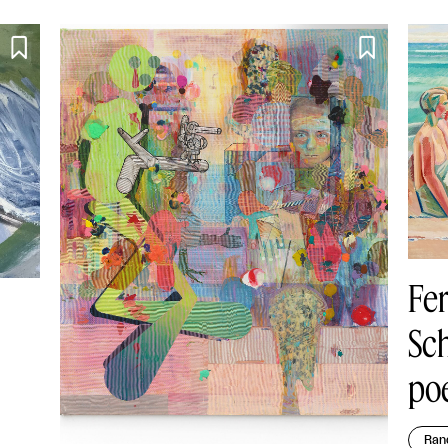


Fer
Sch
poe
Ran