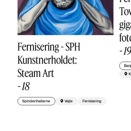
Tov
gig
fot
Fernisering - SPH
-
1
Kunstnerholdet:
Banj
Steam Art

K
-
18
Spinderihallerne

Vejle
Fernisering