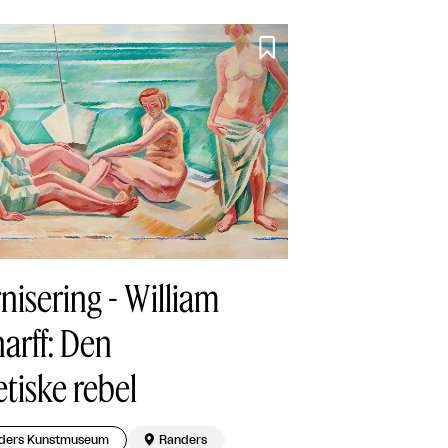

nisering - William
arff: Den
tiske rebel
ders Kunstmuseum

Randers