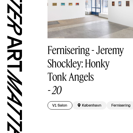
Fernisering - Jeremy
Shockley: Honky
Tonk Angels
-
20
V1 Salon

København
Fernisering