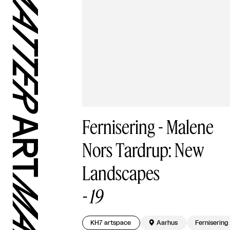
Fernisering - Malene
Nors Tardrup: New
Landscapes
-
19
KH7 artspace

Aarhus
Fernisering