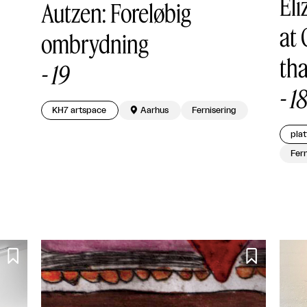
Eli
Autzen: Foreløbig
at 
ombrydning
tha
-
19
-
18
KH7 artspace

Aarhus
Fernisering
pla
Fern

