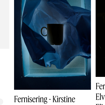
Fer
El
Fernisering - Kirstine