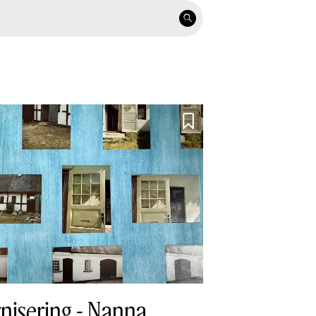


nisering - Nanna,