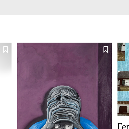


Fer