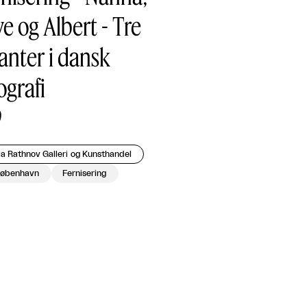
e og Albert - Tre
anter i dansk
ografi
9
a Rathnov Galleri og Kunsthandel
øbenhavn
Fernisering