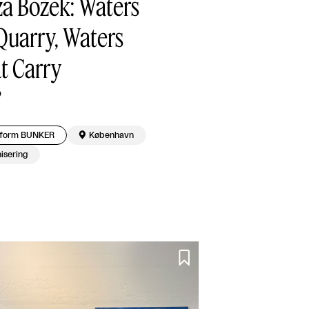
za Bożek: Waters
Quarry, Waters
t Carry
tform BUNKER

København
isering
