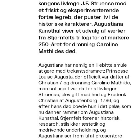
kongens livlæge J.F. Struense med
et friskt og eksperimenterende
fortællegreb, der puster liv i de
historiske karakterer. Augustiana
Kunsthal viser et udvalg af værker
fra Stjernfelts trilogi for at markere
250-året for dronning Caroline
Mathildes død.
Augustiana har nemlig en lillebitte smule
at gøre med trekantsdramaet: Prinsesse
Louise Augusta, der officielt var datter af
Christian 7. og dronning Caroline Mathilde,
men uofficielt var datter af livlægen
Struense, blev gift med hertug Frederik
Christian af Augustenborg i 1786, og
efter hans død boede hun i det palæ, som
nu danner rammer om Augustiana
Kunsthal. Stjernfelt forener historisk
research, stilsikker æstetik og
medrivende underholdning, og
Augustiana ser frem til at præsentere