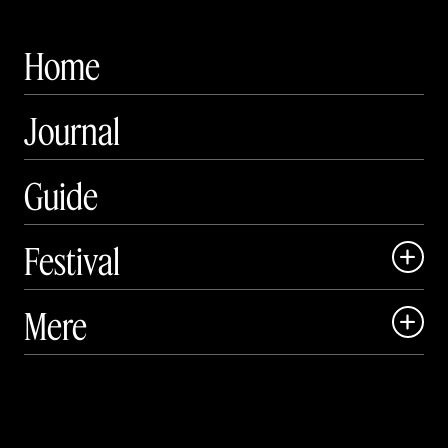
Home
Journal
Guide
Festival

Art Matter Local

Mere

Art Matter Festival

Om

Live

Publikationer
