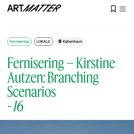

Fernisering
LOKALE

København
Fernisering – Kirstine
Autzen: Branching
Scenarios
-
16