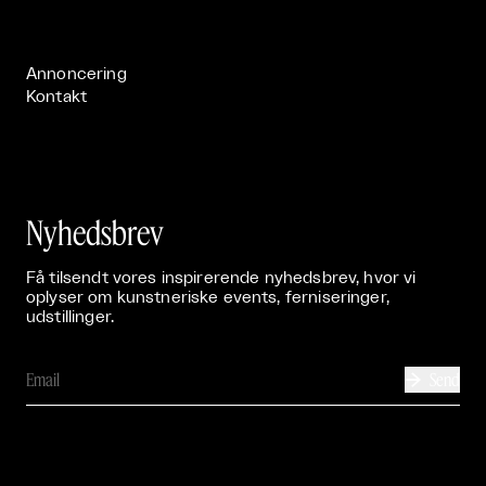
Live

Publikationer

Annoncering
Kontakt
Nyhedsbrev
Få tilsendt vores inspirerende nyhedsbrev, hvor vi
oplyser om kunstneriske events, ferniseringer,
udstillinger.
Send
