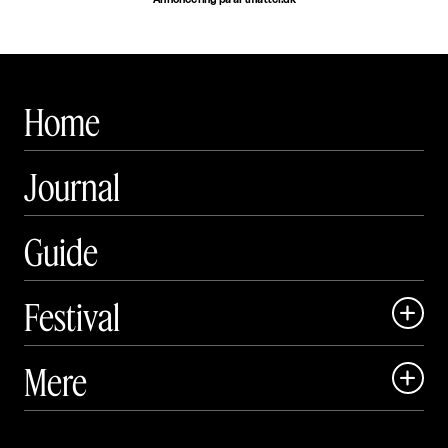
Home
Journal
Guide
Festival

Art Matter Local

Mere

Art Matter Festival

Om
