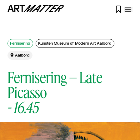

Fernisering
Kunsten Museum of Modern Art Aalborg

Aalborg
Fernisering – Late
Picasso
-
16.45