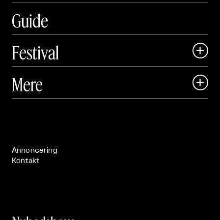
Guide
Festival

Art Matter Local

Mere

Art Matter Festival

Om

Live

Publikationer

Annoncering
Kontakt