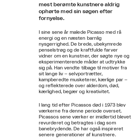
mest berømte kunstnere aldrig
ophørte med sin søgen efter
fornyelse.
I sine sene år malede Picasso med rå
energi og en næsten barnlig
nysgerrighed. De brede, ubekymrede
penselstrøg og de kraftfulde farver
vidner om en kunstner, der søgte nye og
eksperimenterende måder at udtrykke
sig på. Han vendte tilbage til motiver fra
sit lange liv – selvportrætter,
kampberedte musketerer, kærlige par –
og reflekterede over alderdom, død,
kærlighed, begær og kreativitet.
I lang tid efter Picassos død i 1973 blev
værkerne fra denne periode overset.
Picassos sene værker er imidlertid blevet
revurderet og betragtes i dag som
banebrydende. De har også inspireret
senere generationer af kunstnere.