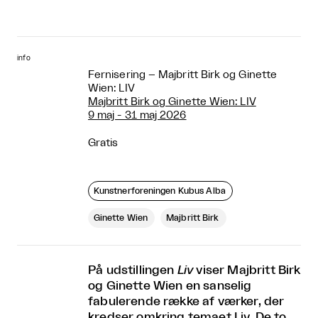
info
Fernisering – Majbritt Birk og Ginette
Wien: LIV
Majbritt Birk og Ginette Wien: LIV
9 maj - 31 maj 2026
Gratis
Kunstnerforeningen Kubus Alba
Ginette Wien
Majbritt Birk
På udstillingen
Liv
viser Majbritt Birk
og Ginette Wien en sanselig
fabulerende række af værker, der
kredser omkring temaet Liv. De to