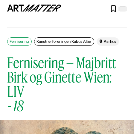

Fernisering
Kunstnerforeningen Kubus Alba

Aarhus
Fernisering – Majbritt
Birk og Ginette Wien:
LIV
-
18