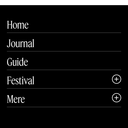
Home
Journal
Guide
Festival

Art Matter Local

Mere

Art Matter Festival

Om

Live

Publikationer
