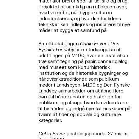
materialer bærer spor af tid, slid og brug.
Projektet er samtidig en refleksion over,
hvad vi mister, når byggekulturen
industrialiseres, og hvordan fortidens
teknikker kan indlejres og inspirere til nye
måder at bygge et samfund på.
Satellitudstillingen
Cabin Fever i Den
Fynske Landsby
er en forlængelse af
udstillingen på M100, hvor en installation i
træ samt tegning på papir, danner dialog
med museet som kulturhistorisk
institution og de historiske bygninger og
håndværkstraditioner, som publikum
møder i Landsbyen. M100 og Den Fynske
Landsby samarbejder om at åbne flere
døre til både kunsten og historien for
publikum, og afsøge hvordan vi kan lære
af hinanden og indgå nye fællesskaber på
tværs af tider og sociale og kulturelle
kategorier.
Cabin Fever
udstillingsperiode: 27. marts -