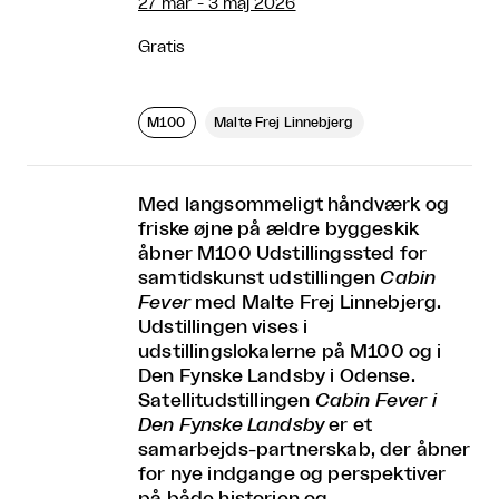
27 mar - 3 maj 2026
Gratis
M100
Malte Frej Linnebjerg
Med langsommeligt håndværk og
friske øjne på ældre byggeskik
åbner M100 Udstillingssted for
samtidskunst udstillingen
Cabin
Fever
med Malte Frej Linnebjerg.
Udstillingen vises i
udstillingslokalerne på M100 og i
Den Fynske Landsby i Odense.
Satellitudstillingen
Cabin Fever
i
Den Fynske Landsby
er et
samarbejds-partnerskab, der åbner
for nye indgange og perspektiver
på både historien og