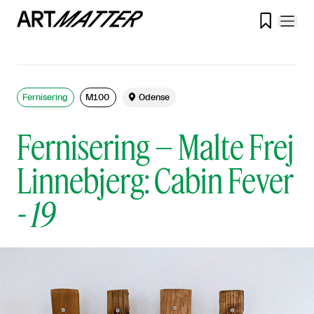

Fernisering
M100

Odense
Fernisering – Malte Frej
Linnebjerg: Cabin Fever
-
19