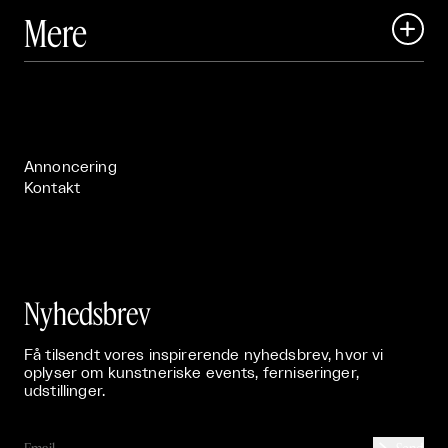
Art Matter Local

Mere

Art Matter Festival

Om

Live

Publikationer

Annoncering
Kontakt
Nyhedsbrev
Få tilsendt vores inspirerende nyhedsbrev, hvor vi
oplyser om kunstneriske events, ferniseringer,
udstillinger.