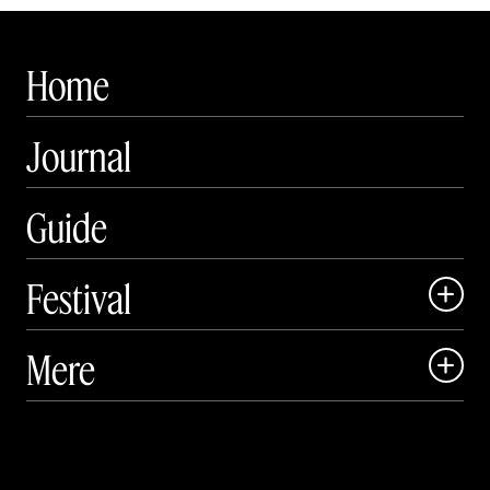
Home
Journal
Guide
Festival

Art Matter Local

Mere

Art Matter Festival

Om

Live

Publikationer
