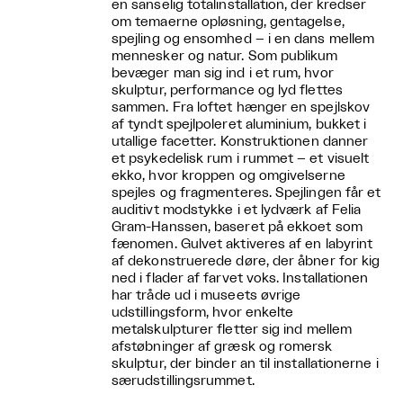
en sanselig totalinstallation, der kredser
om temaerne opløsning, gentagelse,
spejling og ensomhed – i en dans mellem
mennesker og natur. Som publikum
bevæger man sig ind i et rum, hvor
skulptur, performance og lyd flettes
sammen. Fra loftet hænger en spejlskov
af tyndt spejlpoleret aluminium, bukket i
utallige facetter. Konstruktionen danner
et psykedelisk rum i rummet – et visuelt
ekko, hvor kroppen og omgivelserne
spejles og fragmenteres. Spejlingen får et
auditivt modstykke i et lydværk af Felia
Gram-Hanssen, baseret på ekkoet som
fænomen. Gulvet aktiveres af en labyrint
af dekonstruerede døre, der åbner for kig
ned i flader af farvet voks. Installationen
har tråde ud i museets øvrige
udstillingsform, hvor enkelte
metalskulpturer fletter sig ind mellem
afstøbninger af græsk og romersk
skulptur, der binder an til installationerne i
særudstillingsrummet.