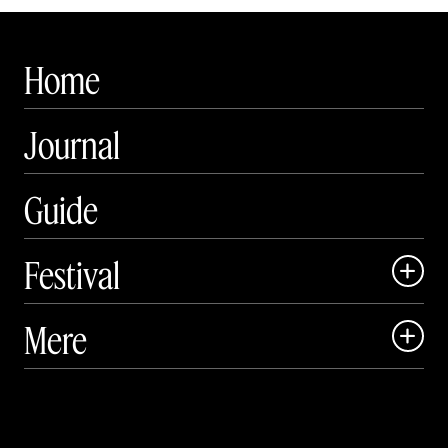
Home
Journal
Guide
Festival

Art Matter Local

Mere

Art Matter Festival

Om

Live

Publikationer
