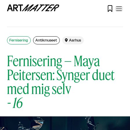

Fernisering
Antikmuseet

Aarhus
Fernisering – Maya
Peitersen: Synger duet
med mig selv
-
16