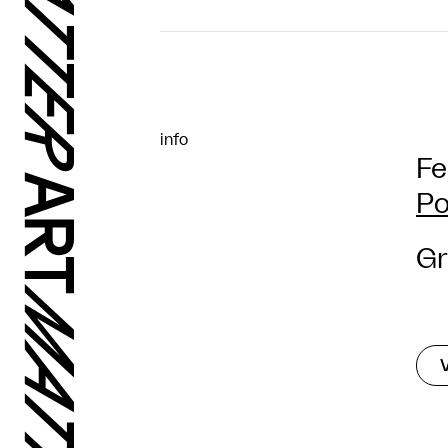
info
Fe
Po
Gr