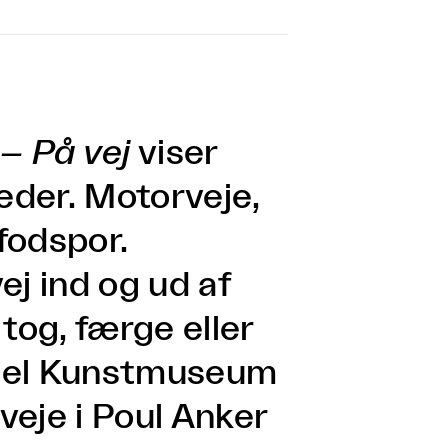
– På vej
viser
leder. Motorveje,
 fodspor.
ej ind og ud af
 tog, færge eller
ssel Kunstmuseum
 veje i Poul Anker