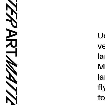
U
v
la
M
la
f
fo