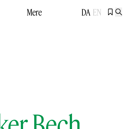
Mere
DA
EN


nker Bech