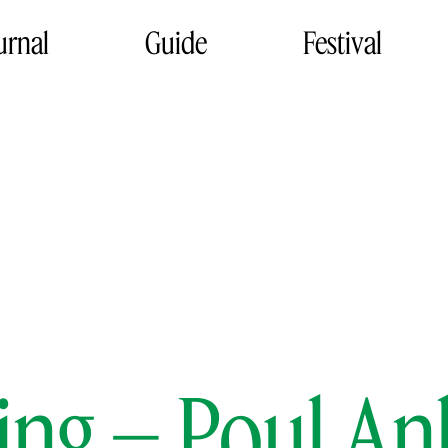
urnal
Guide
Festival
ing – Poul A