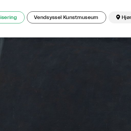
isering
Vendsyssel Kunstmuseum

Hjø