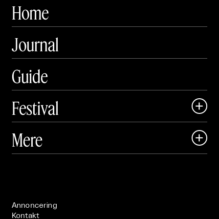
Home
Journal
Guide
Festival

Art Matter Local

Mere

Art Matter Festival

Om

Live

Publikationer

Annoncering
Kontakt