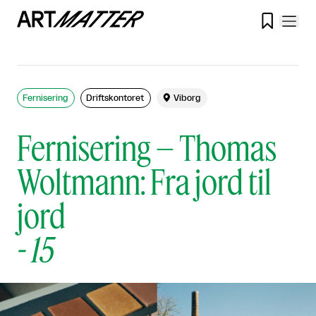

Fernisering
Driftskontoret

Viborg
Fernisering – Thomas
Woltmann: Fra jord til
jord
-
15