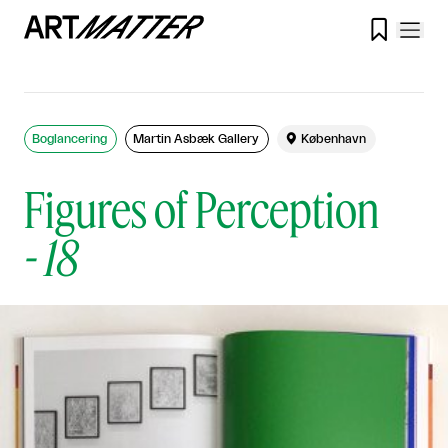

Boglancering
Martin Asbæk Gallery

København
Figures of Perception
-
18