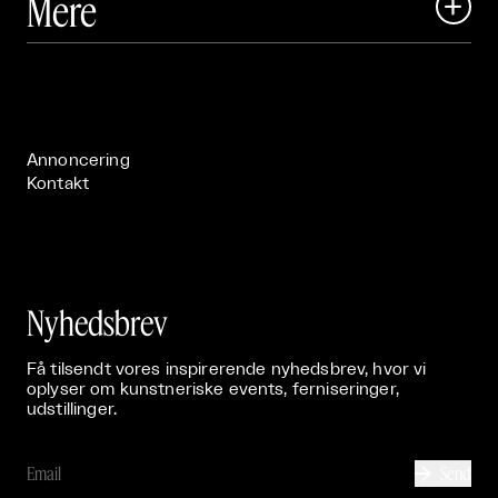
Mere

Art Matter Festival

Om

Live

Publikationer

Annoncering
Kontakt
Nyhedsbrev
Få tilsendt vores inspirerende nyhedsbrev, hvor vi
oplyser om kunstneriske events, ferniseringer,
udstillinger.
Send
