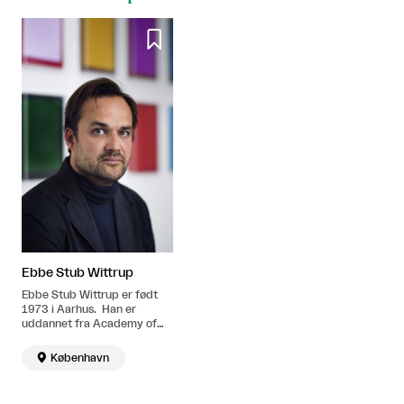

Ebbe Stub Wittrup
Ebbe Stub Wittrup er født
1973 i Aarhus. Han er
uddannet fra Academy of
Fine Arts, Prague (1995 –
1999). Bor og arbejder i

København
København.