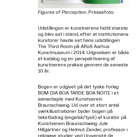
Figures of Perception
. Pressefoto.
Udstillingen er kunstnerens hidtil største
og blev sat i stand, efter at institutionens
kuratorer havde set hans udstillingen
The Third Room på ARoS Aarhus
Kunstmuseum i 2014. Udgivelsen er både
et katalog og en perspektivering af
kunstnerens praksis gennem de seneste
10 år.
Bogen er udgivet på det tyske forlag
BOM DIA BOA TARDE BOA NOITE i et
samarbejde med Kunstverein
Braunschweig. Ud over et stort antal
værkillustrationer byder bogen på
tekstbidrag (engelsk/tysk) af kurator på
Kunstverein Braunschweig Jule
Hillgärtner og Helmut Zander, professor i
religiøse studier ved Université de