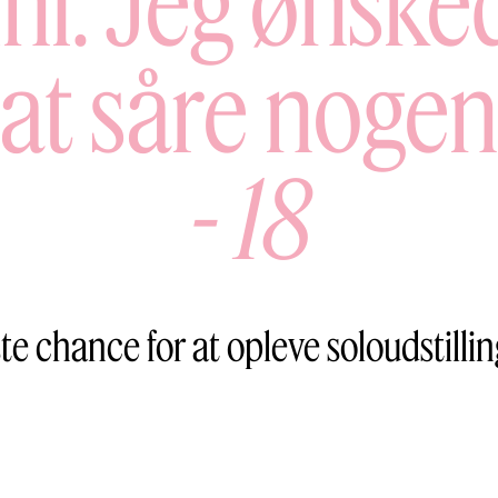
hl: Jeg ønske
at såre nogen
-
18
te chance for at opleve soloudstilli