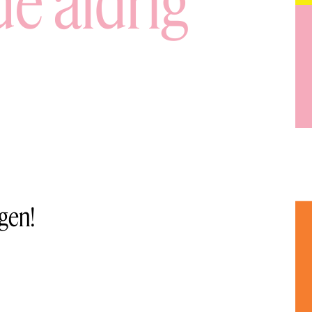
de aldrig
ngen!