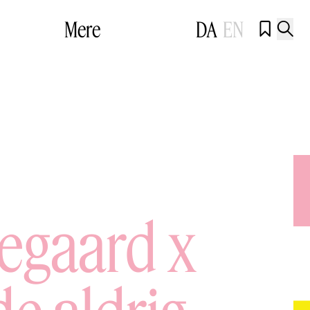
Mere
DA
EN


tegaard x