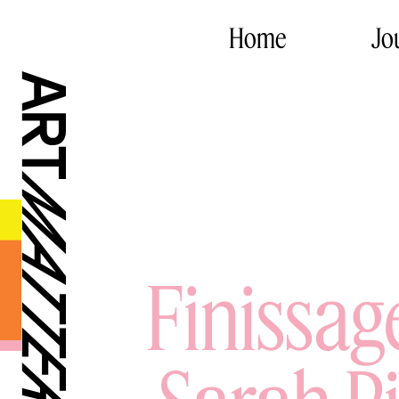
Home
Jo
Finissag