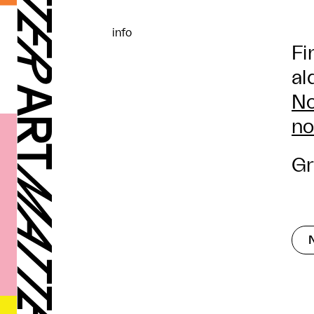
info
Fi
al
No
n
Gr