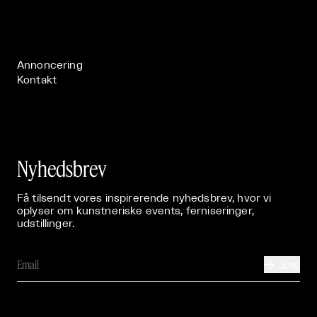
Live

Publikationer

Annoncering
Kontakt
Nyhedsbrev
Få tilsendt vores inspirerende nyhedsbrev, hvor vi
oplyser om kunstneriske events, ferniseringer,
udstillinger.
Send
