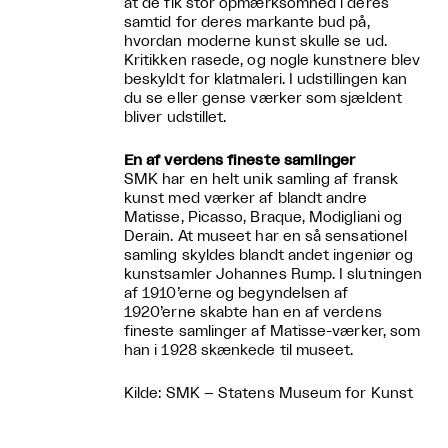
at de fik stor opmærksomhed i deres
samtid for deres markante bud på,
hvordan moderne kunst skulle se ud.
Kritikken rasede, og nogle kunstnere blev
beskyldt for klatmaleri. I udstillingen kan
du se eller gense værker som sjældent
bliver udstillet.
En af verdens fineste samlinger
SMK har en helt unik samling af fransk
kunst med værker af blandt andre
Matisse, Picasso, Braque, Modigliani og
Derain. At museet har en så sensationel
samling skyldes blandt andet ingeniør og
kunstsamler Johannes Rump. I slutningen
af 1910’erne og begyndelsen af
1920’erne skabte han en af verdens
fineste samlinger af Matisse-værker, som
han i 1928 skænkede til museet.
Kilde: SMK – Statens Museum for Kunst