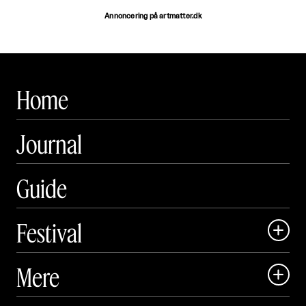
Annoncering på artmatter.dk
Home
Journal
Guide
Festival

Art Matter Local

Mere

Art Matter Festival

Om
