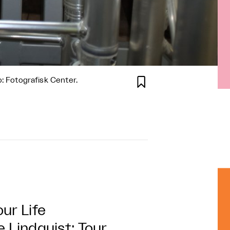

o: Fotografisk Center.
our Life
e Lindquist: Tour