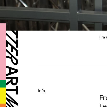
Fra 
info
Fr
Fe