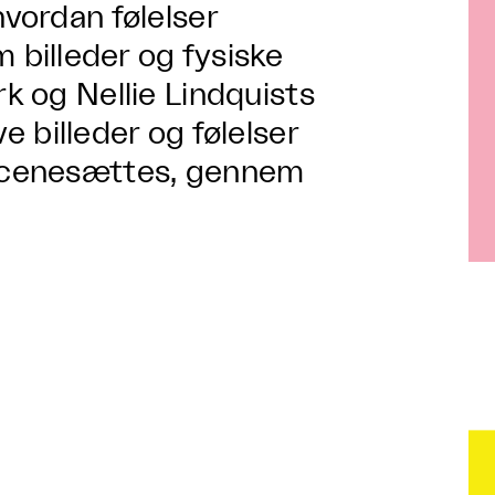
hvordan følelser
billeder og fysiske
rk og Nellie Lindquists
ve billeder og følelser
 iscenesættes, gennem