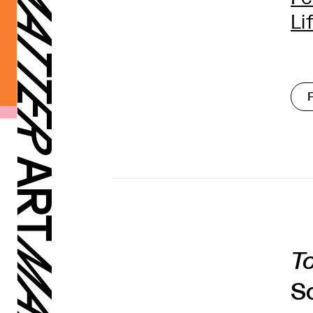
Li
To
So