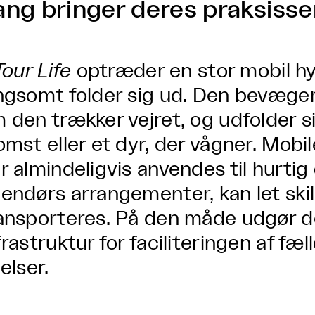
ang bringer deres praksiss
Tour Life
optræder en stor mobil hy
ngsomt folder sig ud. Den bevæger
 den trækker vejret, og udfolder 
omst eller et dyr, der vågner. Mobi
r almindeligvis anvendes til hurti
endørs arrangementer, kan let skil
ansporteres. På den måde udgør de
frastruktur for faciliteringen af fæl
lelser.