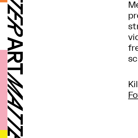
Me
pr
st
vi
fr
sc
Ki
Fo