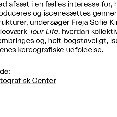
d afsæt i en fælles interesse for, 
oduceres og iscenesættes gennem 
rukturer, undersøger Freja Sofie Ki
deoværk
Tour Life
, hvordan kollekti
embringes og, helt bogstaveligt,
enes koreografiske udfoldelse.
lde:
tografisk Center