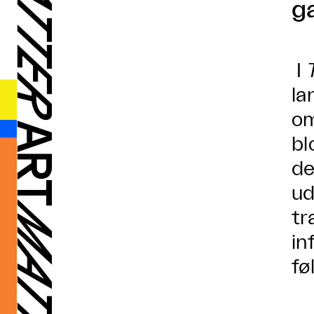
g
I
la
om
bl
de
ud
tr
in
fø