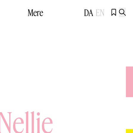
Mere
DA
EN


Nellie