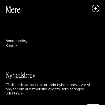
Art Matter Local

Mere

Art Matter Festival

Om

Live

Publikationer

Annoncering
Kontakt
Nyhedsbrev
Få tilsendt vores inspirerende nyhedsbrev, hvor vi
oplyser om kunstneriske events, ferniseringer,
udstillinger.