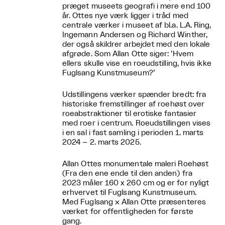
præget museets geografi i mere end 100
år. Ottes nye værk ligger i tråd med
centrale værker i museet af bl.a. L.A. Ring,
Ingemann Andersen og Richard Winther,
der også skildrer arbejdet med den lokale
afgrøde. Som Allan Otte siger: ’Hvem
ellers skulle vise en roeudstilling, hvis ikke
Fuglsang Kunstmuseum?’
Udstillingens værker spænder bredt: fra
historiske fremstillinger af roehøst over
roeabstraktioner til erotiske fantasier
med roer i centrum. Roeudstillingen vises
i en sal i fast samling i perioden 1. marts
2024 – 2. marts 2025.
Allan Ottes monumentale maleri Roehøst
(Fra den ene ende til den anden) fra
2023 måler 160 x 260 cm og er for nyligt
erhvervet til Fuglsang Kunstmuseum.
Med Fuglsang × Allan Otte præsenteres
værket for offentligheden for første
gang.