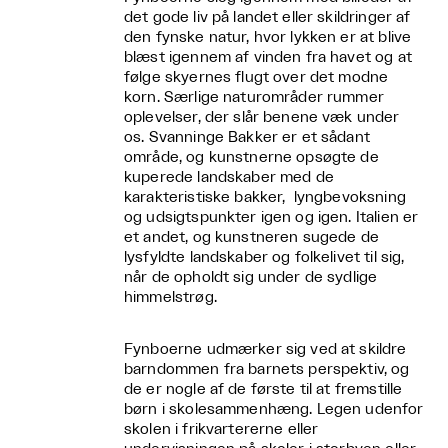
det gode liv på landet eller skildringer af
den fynske natur, hvor lykken er at blive
blæst igennem af vinden fra havet og at
følge skyernes flugt over det modne
korn. Særlige naturområder rummer
oplevelser, der slår benene væk under
os. Svanninge Bakker er et sådant
område, og kunstnerne opsøgte de
kuperede landskaber med de
karakteristiske bakker, lyngbevoksning
og udsigtspunkter igen og igen. Italien er
et andet, og kunstneren sugede de
lysfyldte landskaber og folkelivet til sig,
når de opholdt sig under de sydlige
himmelstrøg.
Fynboerne udmærker sig ved at skildre
barndommen fra barnets perspektiv, og
de er nogle af de første til at fremstille
børn i skolesammenhæng. Legen udenfor
skolen i frikvartererne eller