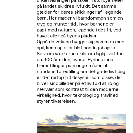
undervisningen på skoler i storbyen eller
på landet skildres livfuldt. Det samme
gælder for deres skildringer af legende
børn. Her møder vi barndommen som en
tryg og munter tid , hvor børnene er i
pagt med naturen, legende i det fri, ved
havet eller på byens pladser.
Også de voksne hygger sig sammen med
spil, læsning eller blot søndagsbajere.
Selv om værkerne skildrer dagliglivet for
ca. 100 år siden, svarer Fynboernes
fremstillinger på mange måder til
nutidens forestilling om det gode liv. I dag
er det netop fritidssysler som disse, der
bliver sindbilleder på et liv fuld af ro og
nærvær som kontrast til den moderne
virkelighed, hvor teknologi og travlhed
styrer tilværelsen.