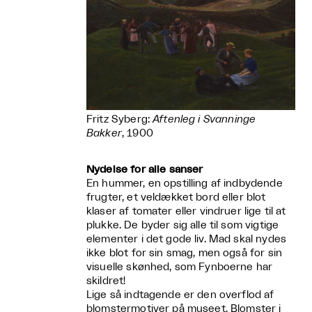
Fritz Syberg:
Aftenleg i Svanninge
Bakker
, 1900
Nydelse for alle sanser
En hummer, en opstilling af indbydende
frugter, et veldækket bord eller blot
klaser af tomater eller vindruer lige til at
plukke. De byder sig alle til som vigtige
elementer i det gode liv. Mad skal nydes
ikke blot for sin smag, men også for sin
visuelle skønhed, som Fynboerne har
skildret!
Lige så indtagende er den overflod af
blomstermotiver på museet. Blomster i