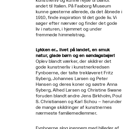
kunstnerliv og kunne rejse til blandt
andet til Italien. På Faaborg Museum
kunne gæsterne allerede, da det åbnede i
1910, finde inspiration til det gode liv. Vi
søger efter nærvær og finder det gode
liv i naturen, i hjemmet og under
fremmede himmelstrøg.
Lykken er… livet på landet, en smuk
natur, glade børn og en søndagsbajer!
Oplev blandt værker, der skildrer det
gode kunstnerliv i kunstnerkredsen
Fynboerne, der talte trekløveret Fritz
Syberg, Johannes Larsen og Peter
Hansen og deres koner og søstre Anna
Syberg, Alhed Larsen og Christine Swane
foruden blandt andre Jens Birkholm, Poul
S. Christiansen og Karl Schou – herunder
de mange skildringer af kunstnernes
nærmeste familiemedlemmer.
Fynboerne slog igennem med billeder af