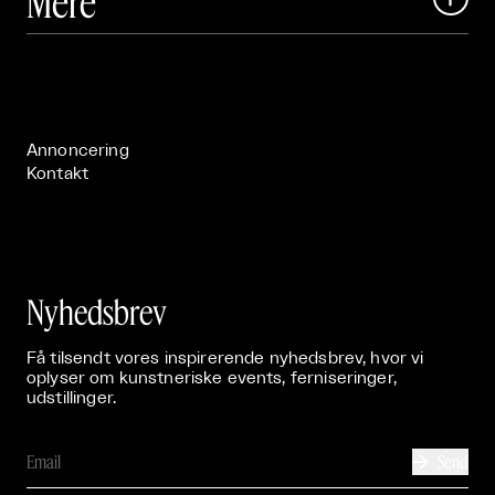
Mere
Art Matter Festival

Om

Live

Publikationer

Annoncering
Kontakt
Nyhedsbrev
Få tilsendt vores inspirerende nyhedsbrev, hvor vi
oplyser om kunstneriske events, ferniseringer,
udstillinger.
Send
