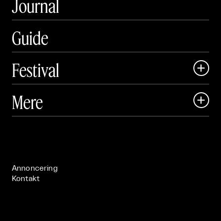
Journal
Guide
Festival

Art Matter Local

Mere

Art Matter Festival

Om

Live

Publikationer

Annoncering
Kontakt