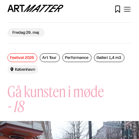

Fredag 29. maj
Festival 2026
Art Tour
Performance
Galleri 1,4 m3

København
Gå kunsten i møde
-
18