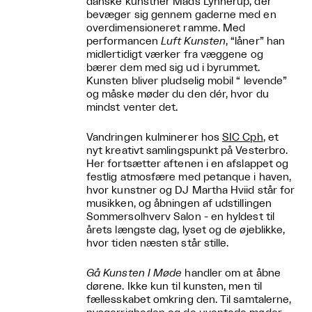
danske kunstner Mads Lynnerup, der
bevæger sig gennem gaderne med en
overdimensioneret ramme. Med
performancen
Luft Kunsten
, “låner” han
midlertidigt værker fra væggene og
bærer dem med sig ud i byrummet.
Kunsten bliver pludselig mobil “ levende”
og måske møder du den dér, hvor du
mindst venter det.
Vandringen kulminerer hos
SIC Cph
, et
nyt kreativt samlingspunkt på Vesterbro.
Her fortsætter aftenen i en afslappet og
festlig atmosfære med petanque i haven,
hvor kunstner og DJ Martha Hviid står for
musikken, og åbningen af udstillingen
Sommersolhverv Salon - en hyldest til
årets længste dag, lyset og de øjeblikke,
hvor tiden næsten står stille.
Gå Kunsten I Møde
handler om at åbne
dørene. Ikke kun til kunsten, men til
fællesskabet omkring den. Til samtalerne,