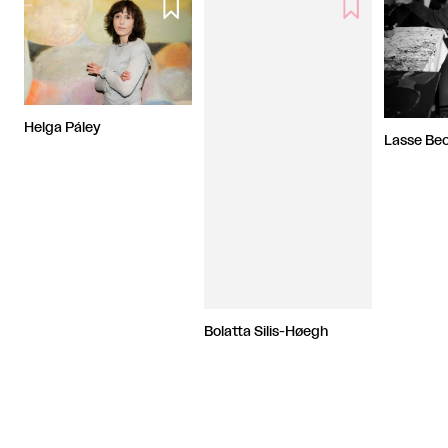


Helga Páley
Lasse Be
Bolatta Silis-Høegh