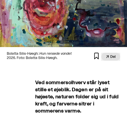
Bolatta Silis-Høegh:
Hun rensede vandet


Del
2026. Foto: Bolatta Silis-Høegh.
Ved sommersolhverv står lyset
stille et øjeblik. Dagen er på sit
højeste, naturen folder sig ud i fuld
kraft, og farverne sitrer i
sommerens varme.