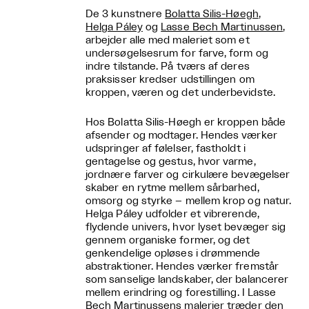
De 3 kunstnere
Bolatta Silis-Høegh
,
Helga Páley
og
Lasse Bech Martinussen
,
arbejder alle med maleriet som et
undersøgelsesrum for farve, form og
indre tilstande. På tværs af deres
praksisser kredser udstillingen om
kroppen, væren og det underbevidste.
Hos Bolatta Silis-Høegh er kroppen både
afsender og modtager. Hendes værker
udspringer af følelser, fastholdt i
gentagelse og gestus, hvor varme,
jordnære farver og cirkulære bevægelser
skaber en rytme mellem sårbarhed,
omsorg og styrke – mellem krop og natur.
Helga Páley udfolder et vibrerende,
flydende univers, hvor lyset bevæger sig
gennem organiske former, og det
genkendelige opløses i drømmende
abstraktioner. Hendes værker fremstår
som sanselige landskaber, der balancerer
mellem erindring og forestilling. I Lasse
Bech Martinussens malerier træder den