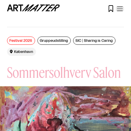

Festival 2026
Gruppeudstilling
SIC│Sharing is Caring

København
Sommersolhverv Salon