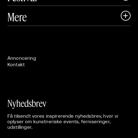
Art Matter Local

Mere

Art Matter Festival

Om

Live

Publikationer

Annoncering
Kontakt
Nyhedsbrev
Få tilsendt vores inspirerende nyhedsbrev, hvor vi
oplyser om kunstneriske events, ferniseringer,
udstillinger.