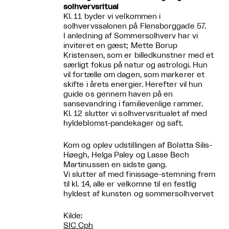
solhvervsritual
Kl. 11 byder vi velkommen i
solhvervssalonen på Flensborggade 57.
I anledning af Sommersolhverv har vi
inviteret en gæst; Mette Borup
Kristensen, som er billedkunstner med et
særligt fokus på natur og astrologi. Hun
vil fortælle om dagen, som markerer et
skifte i årets energier. Herefter vil hun
guide os gennem haven på en
sansevandring i familievenlige rammer.
Kl. 12 slutter vi solhvervsritualet af med
hyldeblomst-pandekager og saft.
Kom og oplev udstillingen af Bolatta Silis-
Høegh, Helga Paley og Lasse Bech
Martinussen en sidste gang.
Vi slutter af med finissage-stemning frem
til kl. 14, alle er velkomne til en festlig
hyldest af kunsten og sommersolhvervet
Kilde:
SIC Cph