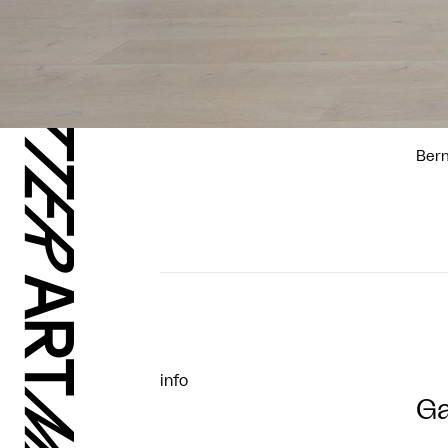
Bern
info
Ga