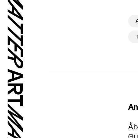
An
Åb
Gu