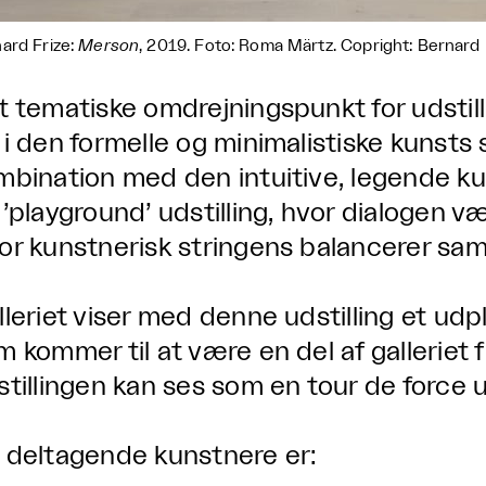
ard Frize:
Merson
, 2019. Foto: Roma Märtz. Copright: Bernard F
t tematiske omdrejningspunkt for udstil
 i den formelle og minimalistiske kunsts s
mbination med den intuitive, legende k
 ’playground’ udstilling, hvor dialogen væ
or kunstnerisk stringens balancerer s
lleriet viser med denne udstilling et ud
m kommer til at være en del af galleriet 
tillingen kan ses som en tour de force ud 
 deltagende kunstnere er: