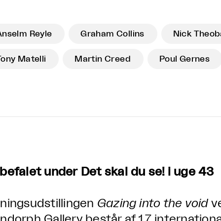
Anselm Reyle
Graham Collins
Nick Theob
Tony Matelli
Martin Creed
Poul Gernes
befalet under Det skal du se! i uge 43
ningsudstillingen
Gazing into the void
ve
ndorph Gallery består af 17 internation