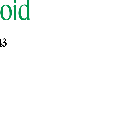
void
43