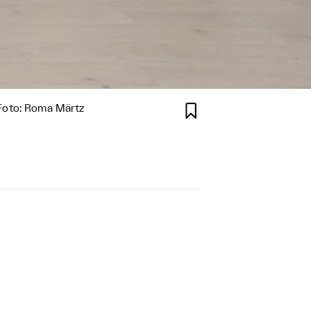

 Foto: Roma Märtz