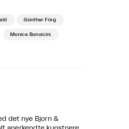
ald
Günther Förg
Monica Bonvicini
d det nye Bjorn &
alt anerkendte kunstnere.