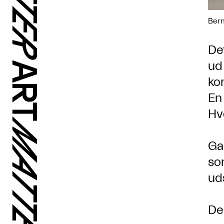
Bern
De
ud
ko
En
Hv
Ga
so
uds
De