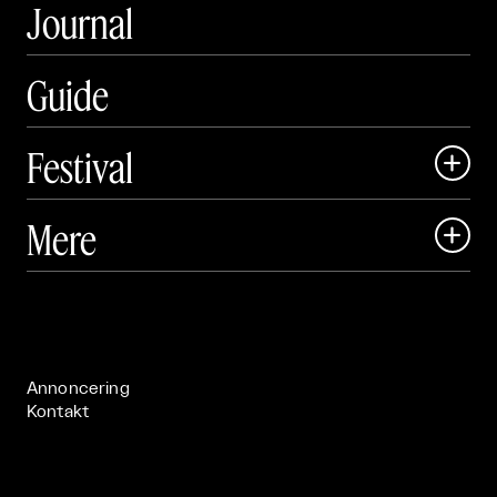
Journal
Guide
Festival

Art Matter Local

Mere

Art Matter Festival

Om

Live

Publikationer

Annoncering
Kontakt