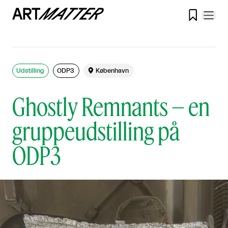

Udstilling
ODP3

København
Ghostly Remnants – en
gruppeudstilling på
ODP3