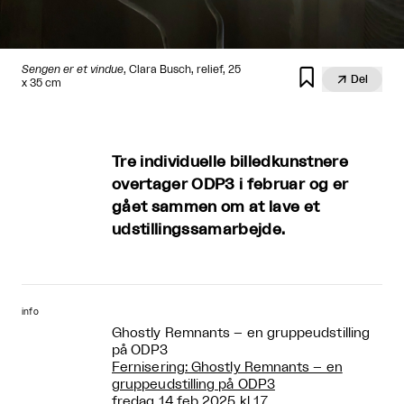
Sengen er et vindue
, Clara Busch, relief, 25


Del
x 35 cm
Tre individuelle billedkunstnere
overtager ODP3 i februar og er
gået sammen om at lave et
udstillingssamarbejde.
info
Ghostly Remnants – en gruppeudstilling
på ODP3
Fernisering: Ghostly Remnants – en
gruppeudstilling på ODP3
fredag 14 feb 2025 kl 17