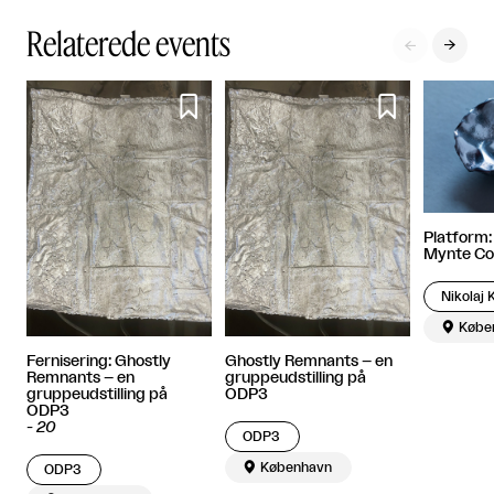
Relaterede events




Platform:
Mynte Cor
Nikolaj 

Købe
Fernisering: Ghostly
Ghostly Remnants – en
Remnants – en
gruppeudstilling på
gruppeudstilling på
ODP3
ODP3
-
20
ODP3

København
ODP3