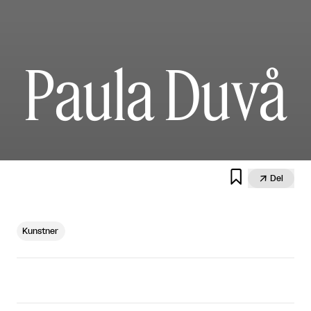
Paula Duvå


Del
Kunstner