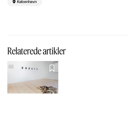

København
Relaterede artikler

Billedserie -
Gruppeudstilling på
ODP3: Ghostly Remnants
Sponsoreret indhold