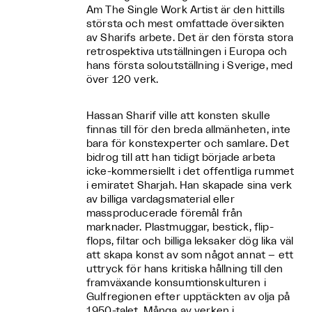
Am The Single Work Artist är den hittills
största och mest omfattade översikten
av Sharifs arbete. Det är den första stora
retrospektiva utställningen i Europa och
hans första soloutställning i Sverige, med
över 120 verk.
Hassan Sharif ville att konsten skulle
finnas till för den breda allmänheten, inte
bara för konstexperter och samlare. Det
bidrog till att han tidigt började arbeta
icke-kommersiellt i det offentliga rummet
i emiratet Sharjah. Han skapade sina verk
av billiga vardagsmaterial eller
massproducerade föremål från
marknader. Plastmuggar, bestick, flip-
flops, filtar och billiga leksaker dög lika väl
att skapa konst av som något annat – ett
uttryck för hans kritiska hållning till den
framväxande konsumtionskulturen i
Gulfregionen efter upptäckten av olja på
1950-talet. Många av verken i