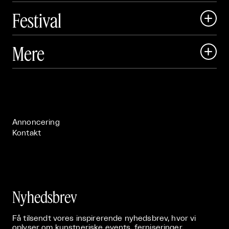
Festival

Art Matter Local

Mere

Art Matter Festival

Om

Live

Publikationer

Annoncering
Kontakt
Nyhedsbrev
Få tilsendt vores inspirerende nyhedsbrev, hvor vi
oplyser om kunstneriske events, ferniseringer,