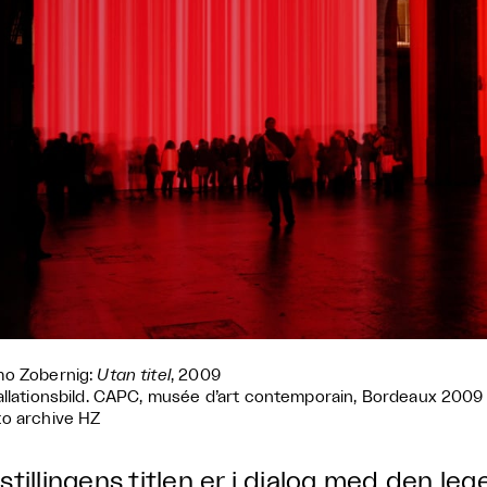
mo Zobernig:
Utan titel
, 2009
allationsbild. CAPC, musée d’art contemporain, Bordeaux 2009
o archive HZ
stillingens titlen er i dialog med den le