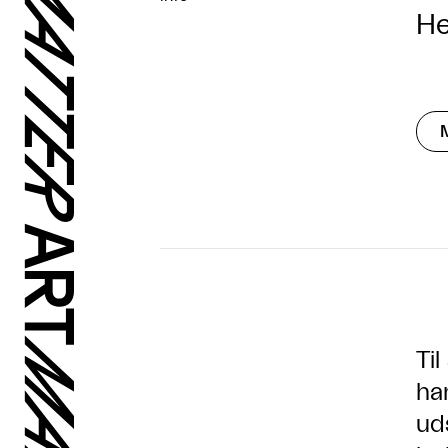
He
Ti
ha
ud