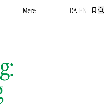
Mere
DA
EN


g:
g