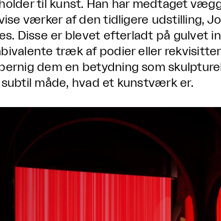
holder til kunst. Han har medtaget vægge
 vise værker af den tidligere udstilling, 
les. Disse er blevet efterladt på gulvet i
bivalente træk af podier eller rekvisitte
bernig dem en betydning som skulpturell
 subtil måde, hvad et kunstværk er.