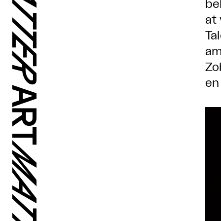
be
at
Ta
am
Zo
en