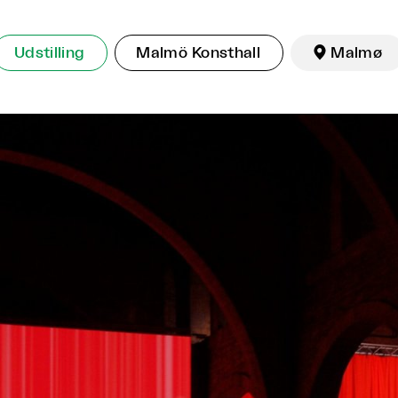
Udstilling
Malmö Konsthall

Malmø