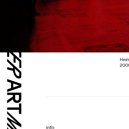
Hei
2009
info