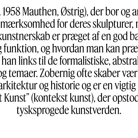
 1958 Mauthen, Østrig), der bor og a
pmærksomhed for deres skulpturer, m
s kunstnerskab er præget af en god 
g funktion, og hvordan man kan præ
 han links til de formalistiske, abst
og temaer. Zobernig ofte skaber vær
arkitektur og historie og er en vigt
 Kunst” (kontekst kunst), der opstod
tysksprogede kunstverden.