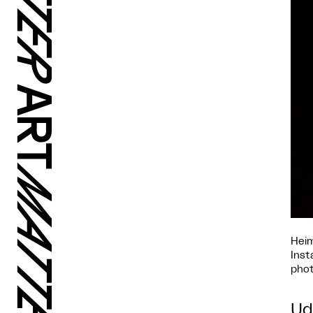
Hei
Inst
phot
Ud