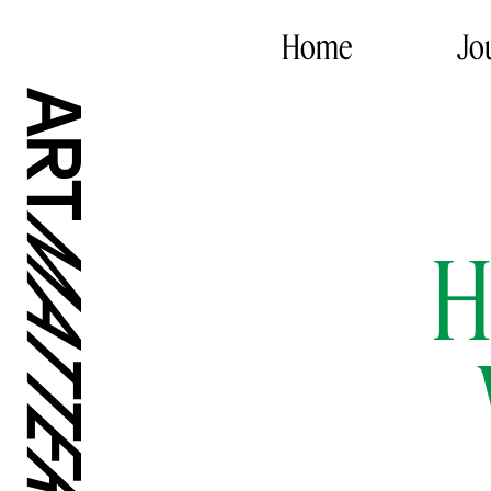
Home
Jo
H