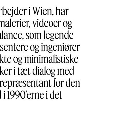
rbejder i Wien, har
alerier, videoer og
balance, som legende
sentere og ingeniører
rakte og minimalistiske
ker i tæt dialog med
ig repræsentant for den
 i 1990’erne i det