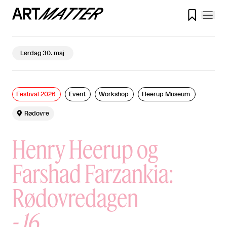

Lørdag 30. maj
Festival 2026
Event
Workshop
Heerup Museum

Rødovre
Henry Heerup og
Farshad Farzankia:
Rødovredagen
-
16