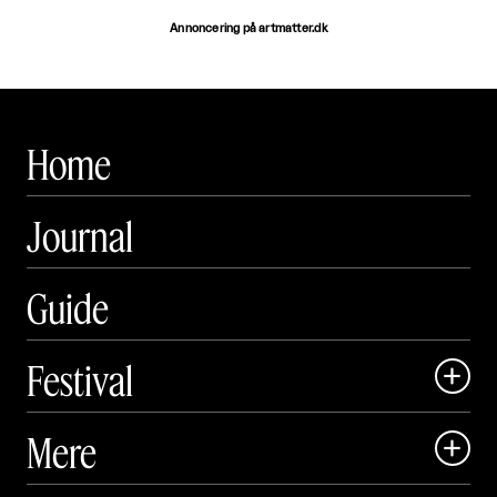
Annoncering på artmatter.dk
Home
Journal
Guide
Festival

Art Matter Local

Mere

Art Matter Festival
