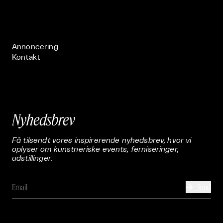
Om

Live

Publikationer

Annoncering
Kontakt
Nyhedsbrev
Få tilsendt vores inspirerende nyhedsbrev, hvor vi
oplyser om kunstneriske events, ferniseringer,
udstillinger.
Send
