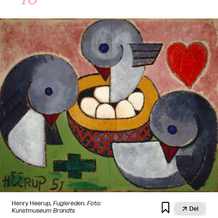
Henry Heerup,
Fuglereden
. Foto:


Del
Kunstmuseum Brandts