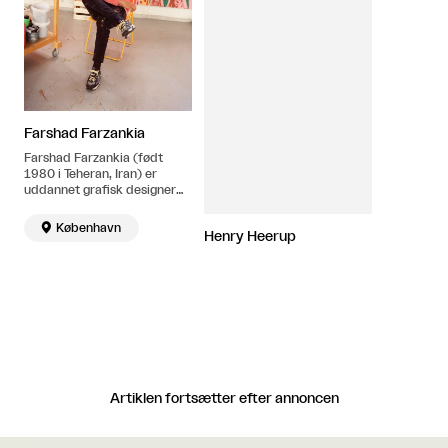
Farshad Farzankia
Farshad Farzankia (født
1980 i Teheran, Iran) er
uddannet grafisk designer
fra den Grafiske Højskole.
Han bor og arbejder i

København
Henry Heerup
København.
Artiklen fortsætter efter annoncen