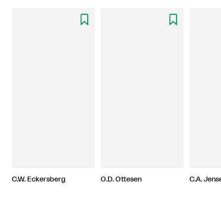


C.W. Eckersberg
O.D. Ottesen
C.A. Jens