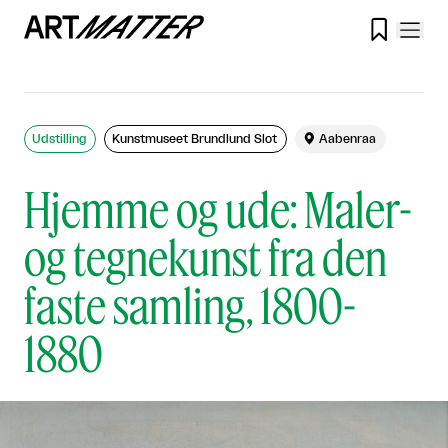

Udstilling
Kunstmuseet Brundlund Slot

Aabenraa
Hjemme og ude: Maler-
og tegnekunst fra den
faste samling, 1800-
1880