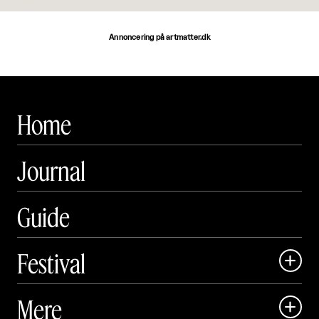
Annoncering på artmatter.dk
Home
Journal
Guide
Festival

Art Matter Local

Mere

Art Matter Festival
