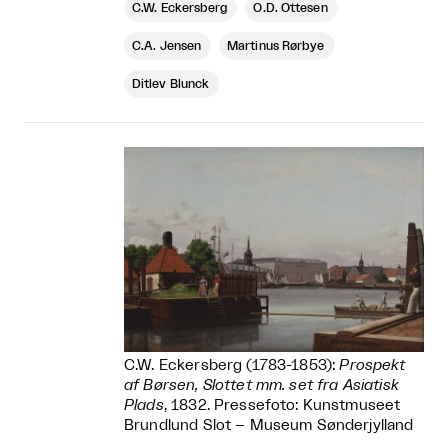
C.W. Eckersberg
O.D. Ottesen
C.A. Jensen
Martinus Rørbye
Ditlev Blunck
C.W. Eckersberg (1783-1853):
Prospekt
af Børsen, Slottet mm. set fra Asiatisk
Plads
, 1832. Pressefoto: Kunstmuseet
Brundlund Slot – Museum Sønderjylland