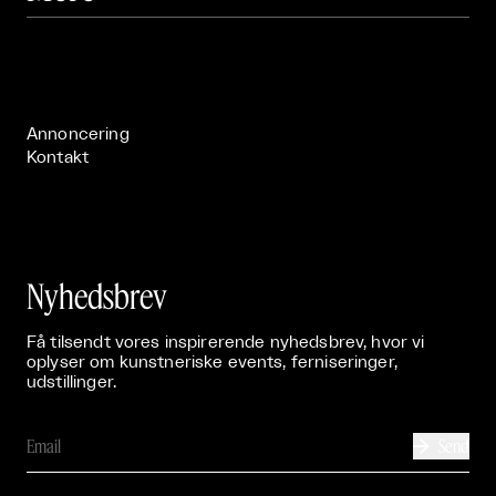
Om

Live

Publikationer

Annoncering
Kontakt
Nyhedsbrev
Få tilsendt vores inspirerende nyhedsbrev, hvor vi
oplyser om kunstneriske events, ferniseringer,
udstillinger.
Send
