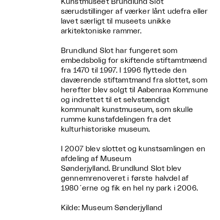
Kunstmuseet Brundlund Slot
særudstillinger af værker lånt udefra eller
lavet særligt til museets unikke
arkitektoniske rammer.
Brundlund Slot har fungeret som
embedsbolig for skiftende stiftamtmænd
fra 1470 til 1997. I 1996 flyttede den
daværende stiftamtmand fra slottet, som
herefter blev solgt til Aabenraa Kommune
og indrettet til et selvstændigt
kommunalt kunstmuseum, som skulle
rumme kunstafdelingen fra det
kulturhistoriske museum.
I 2007 blev slottet og kunstsamlingen en
afdeling af Museum
Sønderjylland. Brundlund Slot blev
gennemrenoveret i første halvdel af
1980´erne og fik en hel ny park i 2006.
Kilde: Museum Sønderjylland