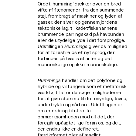
Ordet ‘humming’ dækker over en bred
vifte af fænomener: fra den summende
støj, frembragt af maskiner og lyden af
gasser, der siver op gennem jordens
tektoniske lag, til kadetfiskehannens
brummende parringskald på havbunden
eller de utydelige lyde i det førsproglige.
Udstillingen
Hummings
giver os mulighed
for at forestille os et nyt sprog, der
forbinder på tværs af arter og det
menneskelige og ikke-menneskelige.
Hummings
handler om det polyfone og
hybride og vil fungere som et metaforisk
værktøj til at undersøge mulighederne
for at give stemme til det usynlige, tavse,
undertrykte og sårbare. Udstillingen er
en opfordring til at rette
opmærksomheden mod alt det, der
foregår upåagtet lige foran os, og det,
der endnu ikke er defineret,
færdigformet eller aflæseligt.